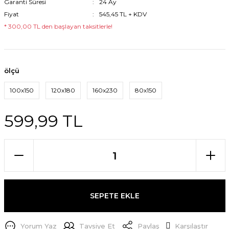
Garanti Süresi
24 Ay
Fiyat
545,45 TL + KDV
* 300,00 TL den başlayan taksitlerle!
ölçü
100x150
120x180
160x230
80x150
599,99 TL
SEPETE EKLE
Yorum Yaz
Tavsiye Et
Paylaş
Karşılaştır