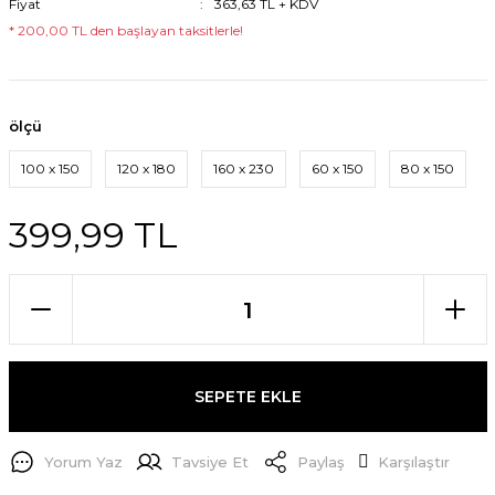
Fiyat
363,63 TL + KDV
* 200,00 TL den başlayan taksitlerle!
ölçü
100 x 150
120 x 180
160 x 230
60 x 150
80 x 150
399,99 TL
SEPETE EKLE
Yorum Yaz
Tavsiye Et
Paylaş
Karşılaştır