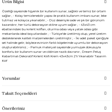
Ürün Bilgisi
Özelliği sayesinde hijyenik bir kullanım sunar, sağlıklı ve temiz bir ortam
sağlar.; - Kolay temizlenebilir yapısı ile pratik kullanım imkanı sunar; leke
tutmaz ve kolayca yıkanabilir.; - Düz deseniyle sade ve şık bir görünüm
kazandırır, her türlü dekorasyon stiline uyum sağlar.; - 43x43 cm
ebatlarındaki bu kırlent kılıfları, oturma odası veya yatak odası gibi
mekanlarda ideal boyutlardadır.; - Türkiye'de üretilmiş olup, yerel üretim
desteklenerek kaliteli malzemelerden üretilmiştir.; - İki adet paket içeriğiyle
set halinde gelir; böylece evinizin farklı köşelerinde uyumlu bir dekorasyon
oluşturabilirsiniz.; - Pamuk materyali sayesinde yumuşak dokusuyla
konforlu bir kullanım sunar ve cildinize nazik davranır.; Dream Peluş
Kabartmalı Dekoratif Kırlent Kılıfı Krem 43x43cm 2'li Yıkanabilir Tasarım
Kılıf
Yorumlar
Taksit Seçenekleri
Önerileriniz