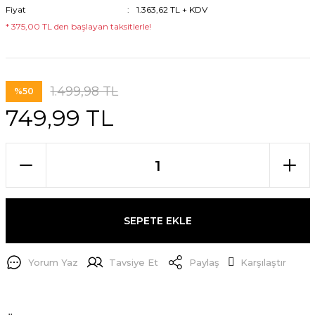
Fiyat
1.363,62 TL + KDV
* 375,00 TL den başlayan taksitlerle!
1.499,98 TL
%50
749,99 TL
SEPETE EKLE
Yorum Yaz
Tavsiye Et
Paylaş
Karşılaştır