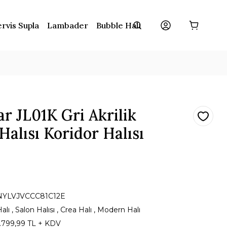
rvis Supla
Lambader
Bubble Halı
ar JL01K Gri Akrilik
alısı Koridor Halısı
NYLVJVCCC81C12E
alı
,
Salon Halısı
,
Crea Halı
,
Modern Halı
1.799,99 TL + KDV