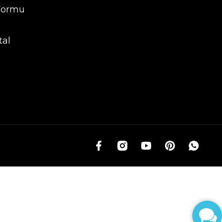
 Formu
tal
g