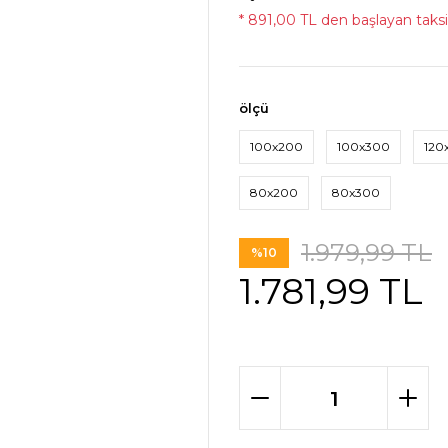
* 891,00 TL den başlayan taksit
ölçü
100x200
100x300
120
80x200
80x300
1.979,99 TL
%10
1.781,99 TL