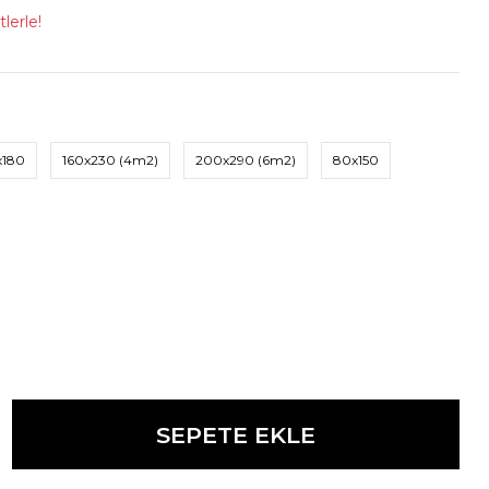
lerle!
x180
160x230 (4m2)
200x290 (6m2)
80x150
SEPETE EKLE