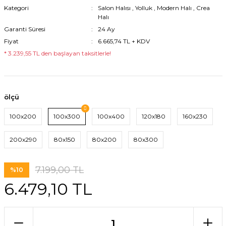
Kategori
Salon Halısı
,
Yolluk
,
Modern Halı
,
Crea
Halı
Garanti Süresi
24 Ay
Fiyat
6.665,74 TL + KDV
* 3.239,55 TL den başlayan taksitlerle!
ölçü
100x200
100x300
100x400
120x180
160x230
200x290
80x150
80x200
80x300
7.199,00 TL
%10
6.479,10 TL