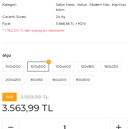
Kategori
Salon Halısı
,
Yolluk
,
Modern Halı
,
Kaymaz
Kilim
Garanti Süresi
24 Ay
Fiyat
3.666,66 TL + KDV
* 1.782,00 TL den başlayan taksitlerle!
ölçü
100x200
100x300
100x400
120x180
160x230
200x290
80x150
80x200
80x300
3.959,99 TL
%10
3.563,99 TL