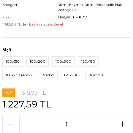
Kategori
Kilim
,
Kaymaz Kilim
,
Yıkanabilir Halı
,
Vintage Halı
Fiyat
1.199,99 TL + KDV
* 613,80 TL den başlayan taksitlerle!
ölçü
100x150
100x200
100x300
120x180
160x230 (4m2)
80x150
80x200
80x300
1.319,99 TL
%7
1.227,59 TL