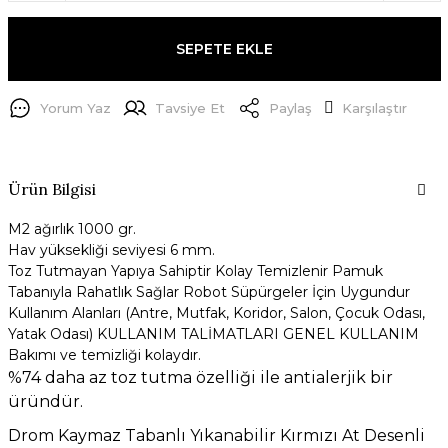
SEPETE EKLE
Yorum Yaz
Tavsiye Et
Paylaş
Karşılaştır
Ürün Bilgisi
M2 ağırlık 1000 gr.
Hav yüksekliği seviyesi 6 mm.
Toz Tutmayan Yapıya Sahiptir Kolay Temizlenir Pamuk
Tabanıyla Rahatlık Sağlar Robot Süpürgeler İçin Uygundur
Kullanım Alanları (Antre, Mutfak, Koridor, Salon, Çocuk Odası,
Yatak Odası) KULLANIM TALİMATLARI GENEL KULLANIM
Bakımı ve temizliği kolaydır.
%74 daha az toz tutma özelliği ile antialerjik bir
üründür.
Drom Kaymaz Tabanlı Yıkanabilir Kırmızı At Desenli