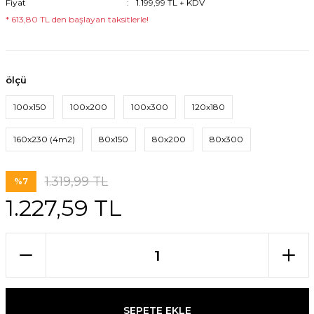
Fiyat
1.199,99 TL + KDV
* 613,80 TL den başlayan taksitlerle!
ölçü
100x150
100x200
100x300
120x180
160x230 (4m2)
80x150
80x200
80x300
1.319,99 TL
%7
1.227,59 TL
SEPETE EKLE