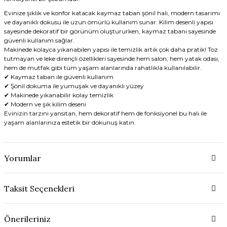
Evinize şıklık ve konfor katacak kaymaz taban şönil halı, modern tasarımı
ve dayanıklı dokusu ile uzun ömürlü kullanım sunar. Kilim desenli yapısı
sayesinde dekoratif bir görünüm oluştururken, kaymaz tabanı sayesinde
güvenli kullanım sağlar.
Makinede kolayca yıkanabilen yapısı ile temizlik artık çok daha pratik! Toz
tutmayan ve leke dirençli özellikleri sayesinde hem salon, hem yatak odası,
hem de mutfak gibi tüm yaşam alanlarında rahatlıkla kullanılabilir.
✔ Kaymaz taban ile güvenli kullanım
✔ Şönil dokuma ile yumuşak ve dayanıklı yüzey
✔ Makinede yıkanabilir kolay temizlik
✔ Modern ve şık kilim deseni
Evinizin tarzını yansıtan, hem dekoratif hem de fonksiyonel bu halı ile
yaşam alanlarınıza estetik bir dokunuş katın.
Yorumlar
Taksit Seçenekleri
Önerileriniz