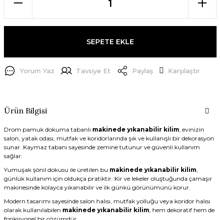
SEPETE EKLE
Yorum Yaz
Tavsiye Et
Paylaş
Karşılaştır
Ürün Bilgisi
Drom pamuk dokuma tabanlı
makinede yıkanabilir kilim
, evinizin
salon, yatak odası, mutfak ve koridorlarında şık ve kullanışlı bir dekorasyon
sunar. Kaymaz tabanı sayesinde zemine tutunur ve güvenli kullanım
sağlar.
Yumuşak şönil dokusu ile üretilen bu
makinede yıkanabilir kilim
,
günlük kullanım için oldukça pratiktir. Kir ve lekeler oluştuğunda çamaşır
makinesinde kolayca yıkanabilir ve ilk günkü görünümünü korur.
Modern tasarımı sayesinde salon halısı, mutfak yolluğu veya koridor halısı
olarak kullanılabilen
makinede yıkanabilir kilim
, hem dekoratif hem de
fonksiyonel bir çözümdür.