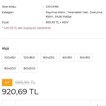
Stok Kodu
DROM55
Kategori
Kaymaz Kilim
,
Yıkanabilir Halı
,
Dokuma
Kilim
,
Multi Halılar
Fiyat
899,99 TL + KDV
* 460,35 TL den başlayan taksitlerle!
ölçü
100x150
120x180
160x230
60x150
80x150
80x200
80x300
989,99 TL
%7
920,69 TL