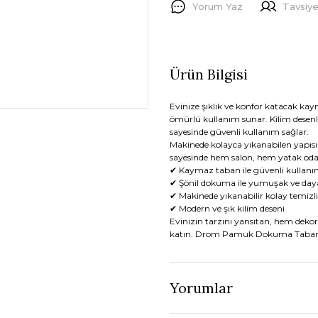
Yorum Yaz
Tavsiye
Ürün Bilgisi
Evinize şıklık ve konfor katacak kay
ömürlü kullanım sunar. Kilim desenl
sayesinde güvenli kullanım sağlar.
Makinede kolayca yıkanabilen yapısı i
sayesinde hem salon, hem yatak odas
✔ Kaymaz taban ile güvenli kullan
✔ Şönil dokuma ile yumuşak ve daya
✔ Makinede yıkanabilir kolay temizl
✔ Modern ve şık kilim deseni
Evinizin tarzını yansıtan, hem dekor
katın. Drom Pamuk Dokuma Taban Ma
Yorumlar