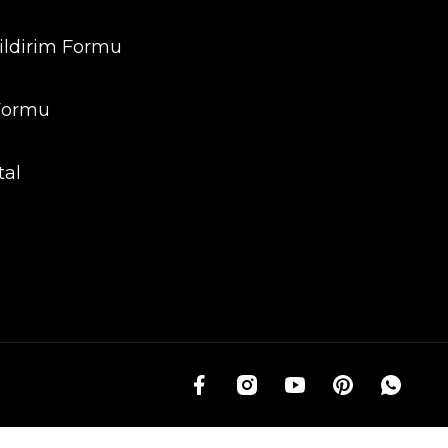
ildirim Formu
 Formu
tal
g