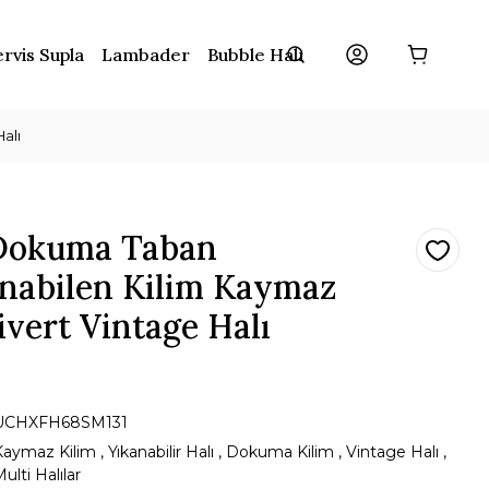
rvis Supla
Lambader
Bubble Halı
alı
Dokuma Taban
nabilen Kilim Kaymaz
ivert Vintage Halı
UCHXFH68SM131
Kaymaz Kilim
,
Yıkanabilir Halı
,
Dokuma Kilim
,
Vintage Halı
,
ulti Halılar