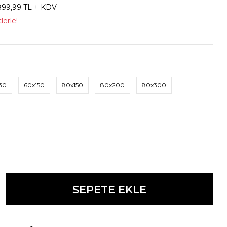
899,99 TL + KDV
lerle!
30
60x150
80x150
80x200
80x300
SEPETE EKLE