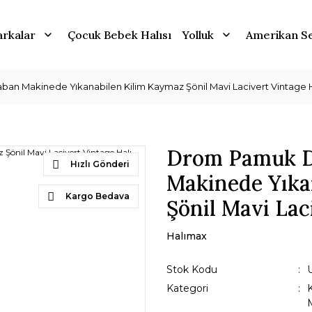
rkalar
Çocuk Bebek Halısı
Yolluk
Amerikan Se
 Makinede Yıkanabilen Kilim Kaymaz Şönil Mavi Lacivert Vintage H
Drom Pamuk 
Hızlı Gönderi
Makinede Yıka
Kargo Bedava
Şönil Mavi Lac
Halımax
Stok Kodu
Kategori
M