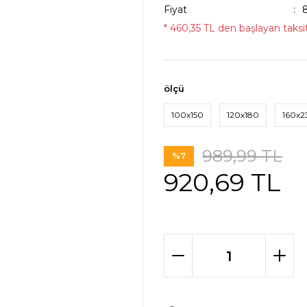
Fiyat
* 460,35 TL den başlayan taksit
ölçü
100x150
120x180
160x2
989,99 TL
%7
920,69 TL