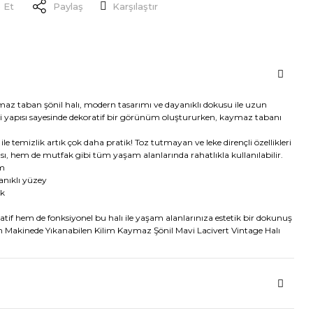
 Et
Paylaş
Karşılaştır
maz taban şönil halı, modern tasarımı ve dayanıklı dokusu ile uzun
i yapısı sayesinde dekoratif bir görünüm oluştururken, kaymaz tabanı
le temizlik artık çok daha pratik! Toz tutmayan ve leke dirençli özellikleri
ı, hem de mutfak gibi tüm yaşam alanlarında rahatlıkla kullanılabilir.
ım
nıklı yüzey
ik
atif hem de fonksiyonel bu halı ile yaşam alanlarınıza estetik bir dokunuş
kinede Yıkanabilen Kilim Kaymaz Şönil Mavi Lacivert Vintage Halı