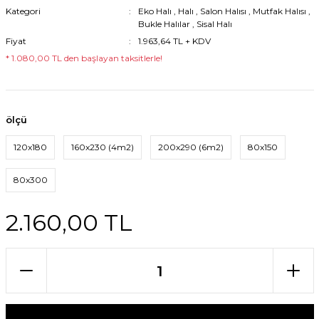
Kategori
Eko Halı
,
Halı
,
Salon Halısı
,
Mutfak Halısı
,
Bukle Halılar
,
Sisal Halı
Fiyat
1.963,64 TL + KDV
* 1.080,00 TL den başlayan taksitlerle!
ölçü
120x180
160x230 (4m2)
200x290 (6m2)
80x150
80x300
2.160,00 TL