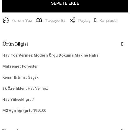
SEPETE EKLE
Yorum Yaz
Tavsiye Et
Paylaş
Karşılaştır
Ürün Bilgisi
Hav Toz Vermez Modern Örgü Dokuma Makine Halısı
Malzeme :
Polyester
Kenar Bitimi :
Saçak
Ek Özellikler :
Hav Vermez
Hav Yüksekliği :
7
M2 Ağırlığı (gr) :
1950,00