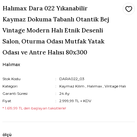
Halımax Dara 022 Yıkanabilir
Kaymaz Dokuma Tabanlı Otantik Bej
Vintage Modern Halı Etnik Desenli
Salon, Oturma Odası Mutfak Yatak
Odası ve Antre Halısı 80x300
Halımax
Stok Kodu
DARA022_03
Kategori
Kaymaz Kilim
,
Halımax
,
Vintage Halı
Garanti Süresi
24 Ay
Fiyat
2.999,99 TL + KDV
* 1.619,99 TL den başlayan taksitlerle!
ölçü