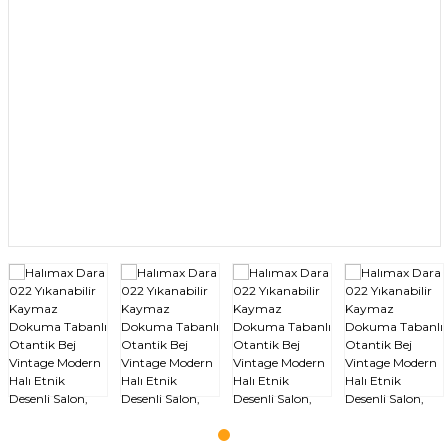
Bukle Halılar
Düz Desensiz Halı
Multi Halılar
Mutfak Halısı
Post / Peluş
Sisal Halı
Yıkanabilir Halı