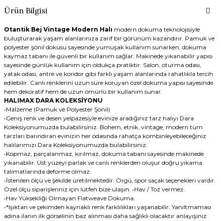
Ürün Bilgisi
Otantik Bej Vintage Modern Halı
modern dokuma teknolojisiyle
buluşturarak yaşam alanlarınıza zarif bir görünüm kazandırır. Pamuk ve
polyester şönil dokusu sayesinde yumuşak kullanım sunarken, dokuma
kaymaz tabanı ile güvenli bir kullanım sağlar. Makinede yıkanabilir yapısı
sayesinde günlük kullanım için oldukça pratiktir. Salon, oturma odası,
yatak odası, antre ve koridor gibi farklı yaşam alanlarında rahatlıkla tercih
edilebilir. Canlı renklerini uzun süre koruyan özel dokuma yapısı sayesinde
hem dekoratif hem de uzun ömürlü bir kullanım sunar.
HALIMAX DARA KOLEKSİYONU
•Malzeme (Pamuk ve Polyester Şönil)
•Geniş renk ve desen yelpazesiyle evinize aradığınız tarz halıyı Dara
Koleksiyonumuzda bulabilirsiniz. Bohem, etnik, vintage, modern tüm
tarzları barındıran evinizin her odasında rahatça kombinleyebileceğiniz
halılarımızı Dara Koleksiyonumuzda bulabilirsiniz.
•Kopmaz, parçalanmaz, kırılmaz, dokuma tabanı sayesinde makinede
yıkanabilir. Üst yüzeyi parlak ve canlı renklerden oluşur doğru yıkama
talimatlarında deforme olmaz.
•İstenilen ölçü ve şekilde üretilmektedir. Örgü, spor saçak seçenekleri vardır.
Özel ölçü siparişleriniz için lütfen bize ulaşın. •Hav / Toz vermez.
•Hav Yüksekliği Olmayan Flatweave Dokuma.
•*Işıktan ve çekimden kaynaklı renk farklılıkları yaşanabilir. Yanıltmaması
adına ilanın ilk görselinin baz alınması daha sağlıklı olacaktır anlayışınız