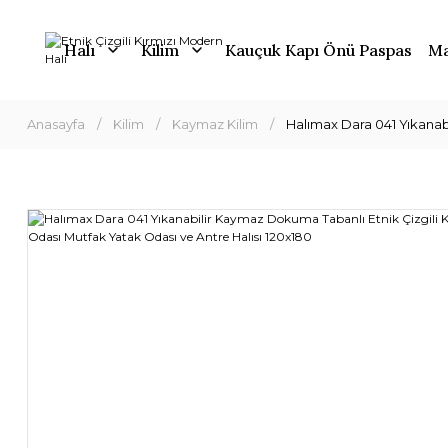
Halı
Kilim
Kauçuk Kapı Önü Paspas
Ma
Anasayfa
Kilim
Kaymaz Kilim
Halımax Dara 041 Yıkanab