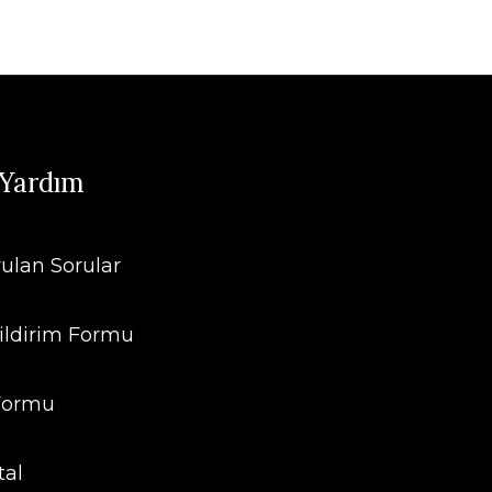
 Yardım
rulan Sorular
ildirim Formu
 Formu
tal