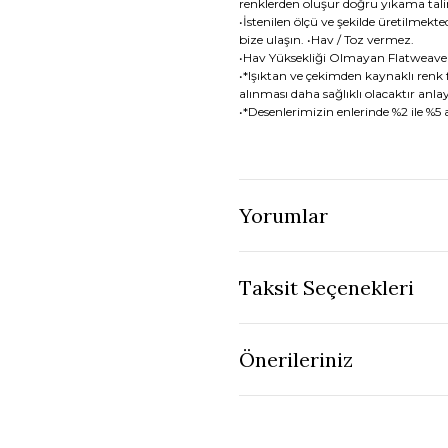
renklerden oluşur doğru yıkama tal
•İstenilen ölçü ve şekilde üretilmekted
bize ulaşın. •Hav / Toz vermez.
•Hav Yüksekliği Olmayan Flatweav
•*Işıktan ve çekimden kaynaklı renk f
alınması daha sağlıklı olacaktır anlay
•*Desenlerimizin enlerinde %2 ile %5
Yorumlar
Taksit Seçenekleri
Önerileriniz