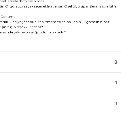
imatlarında deforme olmaz.
ir. Örgü, spor saçak seçenekleri vardır. Özel ölçü siparişleriniz için lütfen
e Dokuma.
arklılıkları yaşanabilir. Yanıltmaması adına ilanın ilk görselinin baz
ışınız için teşekkür ederiz*.
 arasında çekme olasılığı bulunmaktadır*.