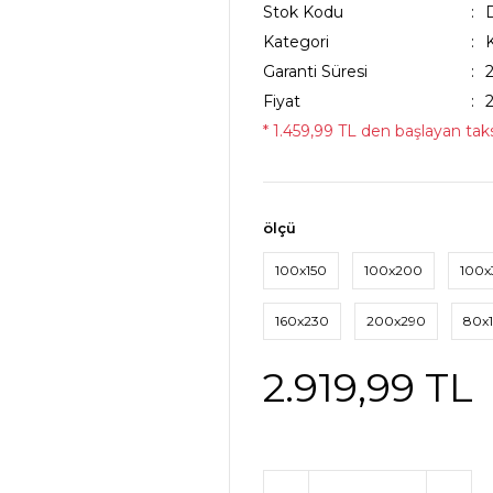
Stok Kodu
Kategori
Garanti Süresi
Fiyat
* 1.459,99 TL den başlayan taksi
ölçü
100x150
100x200
100
160x230
200x290
80x
2.919,99 TL