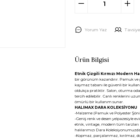
Yorum Yaz
Tavsiye
Ürün Bilgisi
Etnik Çizgili Kırmızı Modern Ha
bir görünüm kazandırır. Pamuk ve 
kaymaz tabanı ile güvenli bir kullan
oldukça pratiktir. Salon, oturma odas
tercih edilebilir. Canlı renklerini 
ömürlü bir kullanım sunar.
HALIMAX DARA KOLEKSİYONU
•Malzeme (Pamuk ve Polyester Şönil
•Geniş renk ve desen yelpazesiyle ev
etnik, vintage, modern tüm tarzları
halılarımızı Dara Koleksiyonumuzda 
•Kopmaz, parçalanmaz, kırılmaz, dok