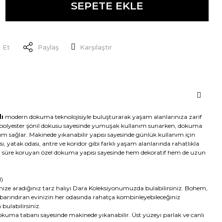
SEPETE EKLE
 Et
Paylaş
Karşılaştır
lı
modern dokuma teknolojisiyle buluşturarak yaşam alanlarınıza zarif
polyester şönil dokusu sayesinde yumuşak kullanım sunarken, dokuma
ım sağlar. Makinede yıkanabilir yapısı sayesinde günlük kullanım için
ı, yatak odası, antre ve koridor gibi farklı yaşam alanlarında rahatlıkla
uzun süre koruyan özel dokuma yapısı sayesinde hem dekoratif hem de uzun
)
inize aradığınız tarz halıyı Dara Koleksiyonumuzda bulabilirsiniz. Bohem,
 barındıran evinizin her odasında rahatça kombinleyebileceğiniz
bulabilirsiniz.
uma tabanı sayesinde makinede yıkanabilir. Üst yüzeyi parlak ve canlı