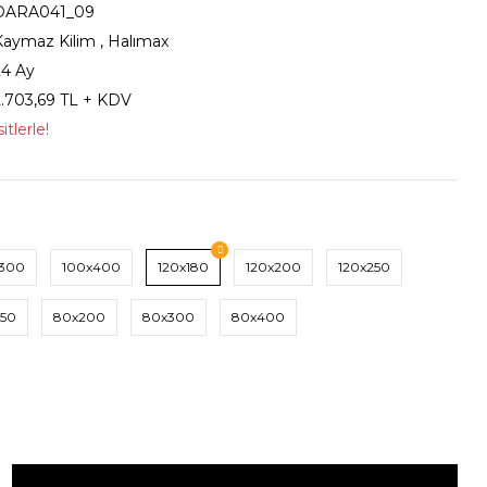
DARA041_09
Kaymaz Kilim
,
Halımax
24 Ay
2.703,69 TL + KDV
tlerle!
x300
100x400
120x180
120x200
120x250
150
80x200
80x300
80x400