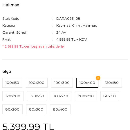
Halımax
Stok Kodu
DARA093_08
Kategori
Kaymaz Kilim
,
Halımax
Garanti Süresi
24 Ay
Fiyat
4.999,99 TL + KDV
* 2.699,99 TL den başlayan taksitlerle!
ölçü
100x150
100x200
100x300
100x400
120x180
120x200
120x250
160x230
200x290
80x150
80x200
80x300
80x400
5.399,99 TL