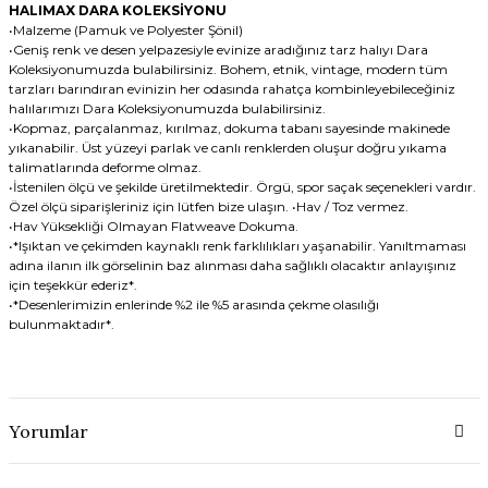
HALIMAX DARA KOLEKSİYONU
•Malzeme (Pamuk ve Polyester Şönil)
•Geniş renk ve desen yelpazesiyle evinize aradığınız tarz halıyı Dara
Koleksiyonumuzda bulabilirsiniz. Bohem, etnik, vintage, modern tüm
tarzları barındıran evinizin her odasında rahatça kombinleyebileceğiniz
halılarımızı Dara Koleksiyonumuzda bulabilirsiniz.
•Kopmaz, parçalanmaz, kırılmaz, dokuma tabanı sayesinde makinede
yıkanabilir. Üst yüzeyi parlak ve canlı renklerden oluşur doğru yıkama
talimatlarında deforme olmaz.
•İstenilen ölçü ve şekilde üretilmektedir. Örgü, spor saçak seçenekleri vardır.
Özel ölçü siparişleriniz için lütfen bize ulaşın. •Hav / Toz vermez.
•Hav Yüksekliği Olmayan Flatweave Dokuma.
•*Işıktan ve çekimden kaynaklı renk farklılıkları yaşanabilir. Yanıltmaması
adına ilanın ilk görselinin baz alınması daha sağlıklı olacaktır anlayışınız
için teşekkür ederiz*.
•*Desenlerimizin enlerinde %2 ile %5 arasında çekme olasılığı
bulunmaktadır*.
Yorumlar