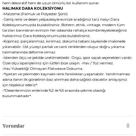
hem dekoratif hem de uzun ömürlü bir kullanım sunar.
HALIMAX DARA KOLEKSİYONU
•Malzeme (Pamuk ve Polyester Şönil)
•Geniş renk ve desen yelpazesiyle evinize aradığınız tarz halıyı Dara
Koleksiyonumuzda bulabilirsiniz. Bohem, etnik, vintage, modern tüm
tarzları barındıran evinizin her odasında rahatça kombinleyebileceğiniz
halılarımızı Dara Koleksiyonumuzda bulabilirsiniz.
•Kopmaz, parçalanmaz, kırılmaz, dokuma tabanı sayesinde makinede
yıkanabilir. Üst yüzeyi parlak ve canlı renklerden oluşur doğru yıkama
talimatlarında deforme olmaz.
•İstenilen ölçü ve şekilde üretilmektedir. Örgü, spor saçak seçenekleri vardır.
Özel ölçü siparişleriniz için lütfen bize ulaşın. •Hav / Toz vermez.
•Hav Yüksekliği Olmayan Flatweave Dokuma.
•*Işıktan ve çekimden kaynaklı renk farklılıkları yaşanabilir. Yanıltmaması
adına ilanın ilk görselinin baz alınması daha sağlıklı olacaktır anlayışınız
için teşekkür ederiz*.
•*Desenlerimizin enlerinde %2 ile %5 arasında çekme olasılığı
bulunmaktadır*.
Yorumlar