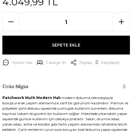
4.049,99 TL
SEPETE EKLE
Yorum Yaz
Tavsiye Et
Paylaş
Karşılaştır
Ürün Bilgisi
Patchwork Multi Modern Halı
modern dokuma teknolojisiyle
buluşturarak yaşam alanlarınıza zarif bir görünüm kazandırır. Pamuk ve
polyester şönil dokusu sayesinde yumuşak kullanım sunarken, dokuma
kaymaz tabanı ile güvenli bir kullanım sağlar. Makinede yıkanabilir yapısı
sayesinde günlük kullanım için oldukça pratiktir. Salon, oturma odası,
yatak odası, antre ve koridor gibi farklı yaşam alanlarında rahatlıkla tercih
edilebilir. Canlı renklerini uzun süre koruyan özel dokuma yapısı sayesinde