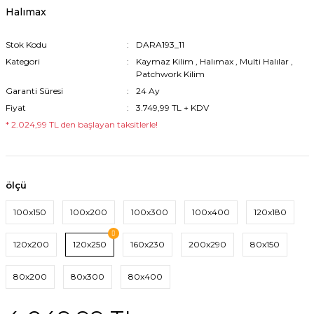
Halımax
Stok Kodu
DARA193_11
Kategori
Kaymaz Kilim
,
Halımax
,
Multi Halılar
,
Patchwork Kilim
Garanti Süresi
24 Ay
Fiyat
3.749,99 TL + KDV
* 2.024,99 TL den başlayan taksitlerle!
ölçü
100x150
100x200
100x300
100x400
120x180
120x200
120x250
160x230
200x290
80x150
80x200
80x300
80x400