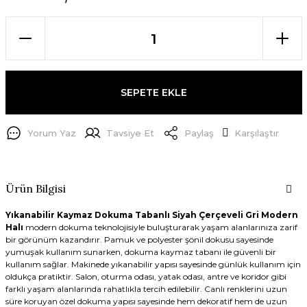
SEPETE EKLE
Yorum Yaz
Tavsiye Et
Paylaş
Karşılaştır
Ürün Bilgisi
Yıkanabilir Kaymaz Dokuma Tabanlı Siyah Çerçeveli Gri Modern
Halı
modern dokuma teknolojisiyle buluşturarak yaşam alanlarınıza zarif
bir görünüm kazandırır. Pamuk ve polyester şönil dokusu sayesinde
yumuşak kullanım sunarken, dokuma kaymaz tabanı ile güvenli bir
kullanım sağlar. Makinede yıkanabilir yapısı sayesinde günlük kullanım için
oldukça pratiktir. Salon, oturma odası, yatak odası, antre ve koridor gibi
farklı yaşam alanlarında rahatlıkla tercih edilebilir. Canlı renklerini uzun
süre koruyan özel dokuma yapısı sayesinde hem dekoratif hem de uzun