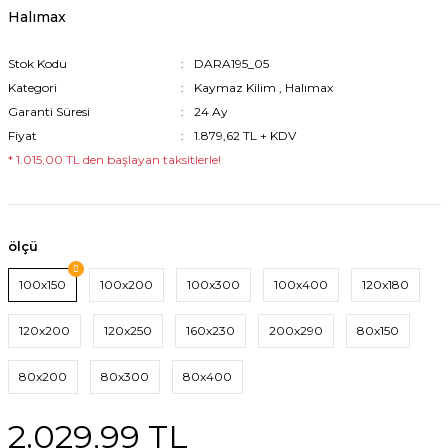
Halımax
Stok Kodu
DARA195_05
Kategori
Kaymaz Kilim
,
Halımax
Garanti Süresi
24 Ay
Fiyat
1.879,62 TL + KDV
* 1.015,00 TL den başlayan taksitlerle!
ölçü
100x150
100x200
100x300
100x400
120x180
120x200
120x250
160x230
200x290
80x150
80x200
80x300
80x400
2.029,99 TL