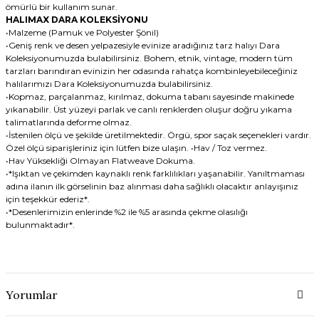
ömürlü bir kullanım sunar.
HALIMAX DARA KOLEKSİYONU
•Malzeme (Pamuk ve Polyester Şönil)
•Geniş renk ve desen yelpazesiyle evinize aradığınız tarz halıyı Dara
Koleksiyonumuzda bulabilirsiniz. Bohem, etnik, vintage, modern tüm
tarzları barındıran evinizin her odasında rahatça kombinleyebileceğiniz
halılarımızı Dara Koleksiyonumuzda bulabilirsiniz.
•Kopmaz, parçalanmaz, kırılmaz, dokuma tabanı sayesinde makinede
yıkanabilir. Üst yüzeyi parlak ve canlı renklerden oluşur doğru yıkama
talimatlarında deforme olmaz.
•İstenilen ölçü ve şekilde üretilmektedir. Örgü, spor saçak seçenekleri vardır.
Özel ölçü siparişleriniz için lütfen bize ulaşın. •Hav / Toz vermez.
•Hav Yüksekliği Olmayan Flatweave Dokuma.
•*Işıktan ve çekimden kaynaklı renk farklılıkları yaşanabilir. Yanıltmaması
adına ilanın ilk görselinin baz alınması daha sağlıklı olacaktır anlayışınız
için teşekkür ederiz*.
•*Desenlerimizin enlerinde %2 ile %5 arasında çekme olasılığı
bulunmaktadır*.
Yorumlar