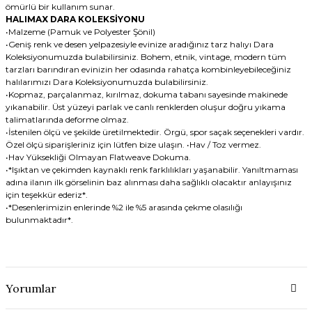
ömürlü bir kullanım sunar.
HALIMAX DARA KOLEKSİYONU
•Malzeme (Pamuk ve Polyester Şönil)
•Geniş renk ve desen yelpazesiyle evinize aradığınız tarz halıyı Dara
Koleksiyonumuzda bulabilirsiniz. Bohem, etnik, vintage, modern tüm
tarzları barındıran evinizin her odasında rahatça kombinleyebileceğiniz
halılarımızı Dara Koleksiyonumuzda bulabilirsiniz.
•Kopmaz, parçalanmaz, kırılmaz, dokuma tabanı sayesinde makinede
yıkanabilir. Üst yüzeyi parlak ve canlı renklerden oluşur doğru yıkama
talimatlarında deforme olmaz.
•İstenilen ölçü ve şekilde üretilmektedir. Örgü, spor saçak seçenekleri vardır.
Özel ölçü siparişleriniz için lütfen bize ulaşın. •Hav / Toz vermez.
•Hav Yüksekliği Olmayan Flatweave Dokuma.
•*Işıktan ve çekimden kaynaklı renk farklılıkları yaşanabilir. Yanıltmaması
adına ilanın ilk görselinin baz alınması daha sağlıklı olacaktır anlayışınız
için teşekkür ederiz*.
•*Desenlerimizin enlerinde %2 ile %5 arasında çekme olasılığı
bulunmaktadır*.
Yorumlar