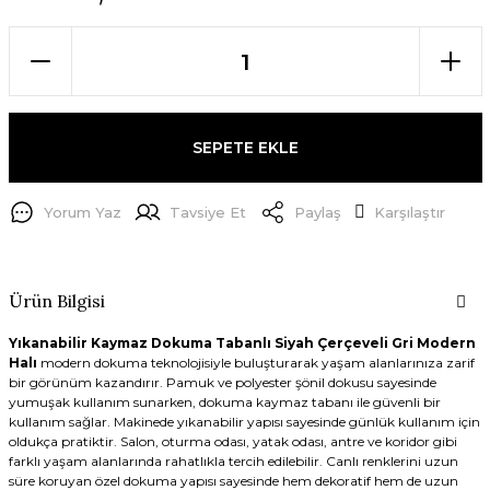
SEPETE EKLE
Yorum Yaz
Tavsiye Et
Paylaş
Karşılaştır
Ürün Bilgisi
Yıkanabilir Kaymaz Dokuma Tabanlı Siyah Çerçeveli Gri Modern
Halı
modern dokuma teknolojisiyle buluşturarak yaşam alanlarınıza zarif
bir görünüm kazandırır. Pamuk ve polyester şönil dokusu sayesinde
yumuşak kullanım sunarken, dokuma kaymaz tabanı ile güvenli bir
kullanım sağlar. Makinede yıkanabilir yapısı sayesinde günlük kullanım için
oldukça pratiktir. Salon, oturma odası, yatak odası, antre ve koridor gibi
farklı yaşam alanlarında rahatlıkla tercih edilebilir. Canlı renklerini uzun
süre koruyan özel dokuma yapısı sayesinde hem dekoratif hem de uzun