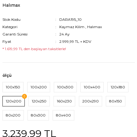
Halımax
Stok Kodu
DARA195_10
Kategori
Kaymaz Kilim
,
Halımax
Garanti Süresi
24 Ay
Fiyat
2.999,99 TL + KDV
* 1.619,99 TL den başlayan taksitlerle!
ölçü
100x150
100x200
100x300
100x400
120x180
120x200
120x250
160x230
200x290
80x150
80x200
80x300
80x400
3.239,99 TL