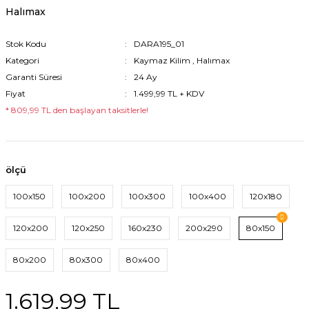
Halımax
Stok Kodu
DARA195_01
Kategori
Kaymaz Kilim
,
Halımax
Garanti Süresi
24 Ay
Fiyat
1.499,99 TL + KDV
* 809,99 TL den başlayan taksitlerle!
ölçü
100x150
100x200
100x300
100x400
120x180
120x200
120x250
160x230
200x290
80x150
80x200
80x300
80x400
1.619,99 TL