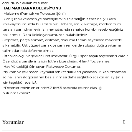
ömürlü bir kullanım sunar.
HALIMAX DARA KOLEKSİYONU
•Malzeme (Pamuk ve Polyester Şönil)
•Geniş renk ve desen yelpazesiyle evinize aradığınız tarz halıyı Dara
Koleksiyonumuzda bulabilirsiniz. Bohem, etnik, vintage, modern tüm
tarzları barındıran evinizin her odasında rahatça kombinleyebileceğiniz
halılarımızı Dara Koleksiyonumuzda bulabilirsiniz.
•Kopmaz, parçalanmaz, kırılmaz, dokuma tabanı sayesinde makinede
yıkanabilir. Üst yüzeyi parlak ve canlı renklerden oluşur doğru yıkama
talimatlarında deforme olmaz.
•İstenilen ölçü ve şekilde üretilmektedir. Örgü, spor saçak seçenekleri vardır.
Özel ölçü siparişleriniz için lütfen bize ulaşın. •Hav / Toz vermez.
•Hav Yüksekliği Olmayan Flatweave Dokuma.
•*Işıktan ve çekimden kaynaklı renk farklılıkları yaşanabilir. Yanıltmaması
adına ilanın ilk görselinin baz alınması daha sağlıklı olacaktır anlayışınız
için teşekkür ederiz*.
•*Desenlerimizin enlerinde %2 ile %5 arasında çekme olasılığı
bulunmaktadır*.
Yorumlar