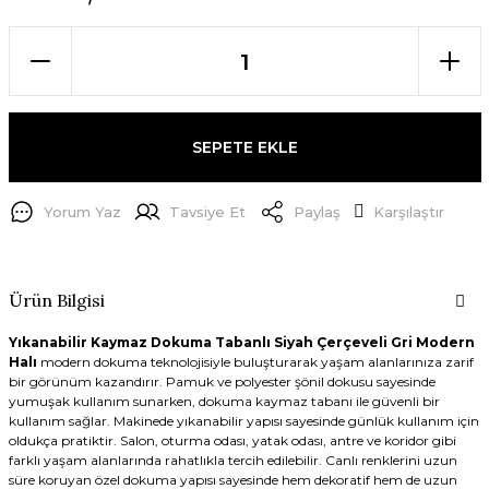
SEPETE EKLE
Yorum Yaz
Tavsiye Et
Paylaş
Karşılaştır
Ürün Bilgisi
Yıkanabilir Kaymaz Dokuma Tabanlı Siyah Çerçeveli Gri Modern
Halı
modern dokuma teknolojisiyle buluşturarak yaşam alanlarınıza zarif
bir görünüm kazandırır. Pamuk ve polyester şönil dokusu sayesinde
yumuşak kullanım sunarken, dokuma kaymaz tabanı ile güvenli bir
kullanım sağlar. Makinede yıkanabilir yapısı sayesinde günlük kullanım için
oldukça pratiktir. Salon, oturma odası, yatak odası, antre ve koridor gibi
farklı yaşam alanlarında rahatlıkla tercih edilebilir. Canlı renklerini uzun
süre koruyan özel dokuma yapısı sayesinde hem dekoratif hem de uzun