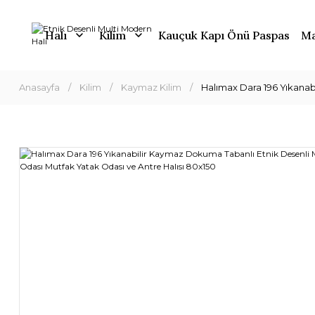
Halı
Kilim
Kauçuk Kapı Önü Paspas
Ma
Anasayfa
Kilim
Kaymaz Kilim
Halımax Dara 196 Yıkanab