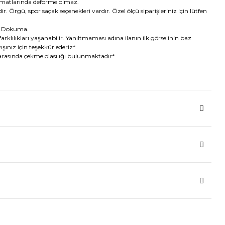
imatlarında deforme olmaz.
ir. Örgü, spor saçak seçenekleri vardır. Özel ölçü siparişleriniz için lütfen
e Dokuma.
arklılıkları yaşanabilir. Yanıltmaması adına ilanın ilk görselinin baz
ışınız için teşekkür ederiz*.
 arasında çekme olasılığı bulunmaktadır*.