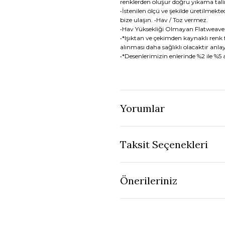
renklerden oluşur doğru yıkama tal
•İstenilen ölçü ve şekilde üretilmekted
bize ulaşın. •Hav / Toz vermez.
•Hav Yüksekliği Olmayan Flatweav
•*Işıktan ve çekimden kaynaklı renk f
alınması daha sağlıklı olacaktır anlay
•*Desenlerimizin enlerinde %2 ile %5
Yorumlar
Taksit Seçenekleri
Önerileriniz