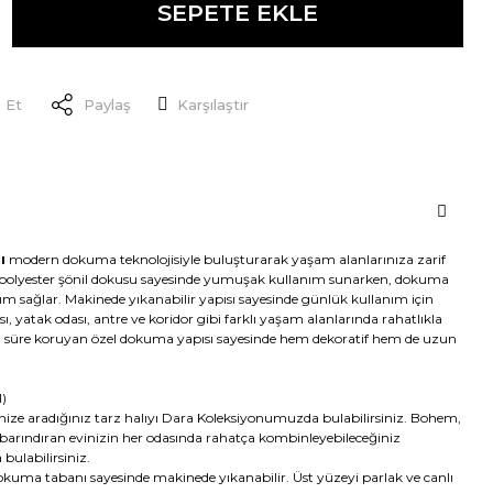
SEPETE EKLE
 Et
Paylaş
Karşılaştır
lı
modern dokuma teknolojisiyle buluşturarak yaşam alanlarınıza zarif
polyester şönil dokusu sayesinde yumuşak kullanım sunarken, dokuma
ım sağlar. Makinede yıkanabilir yapısı sayesinde günlük kullanım için
ı, yatak odası, antre ve koridor gibi farklı yaşam alanlarında rahatlıkla
uzun süre koruyan özel dokuma yapısı sayesinde hem dekoratif hem de uzun
)
inize aradığınız tarz halıyı Dara Koleksiyonumuzda bulabilirsiniz. Bohem,
 barındıran evinizin her odasında rahatça kombinleyebileceğiniz
bulabilirsiniz.
uma tabanı sayesinde makinede yıkanabilir. Üst yüzeyi parlak ve canlı