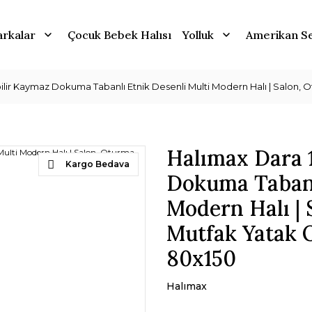
rkalar
Çocuk Bebek Halısı
Yolluk
Amerikan Se
ilir Kaymaz Dokuma Tabanlı Etnik Desenli Multi Modern Halı | Salon, 
Halımax Dara 
Kargo Bedava
Dokuma Tabanl
Modern Halı |
Mutfak Yatak O
80x150
Halımax