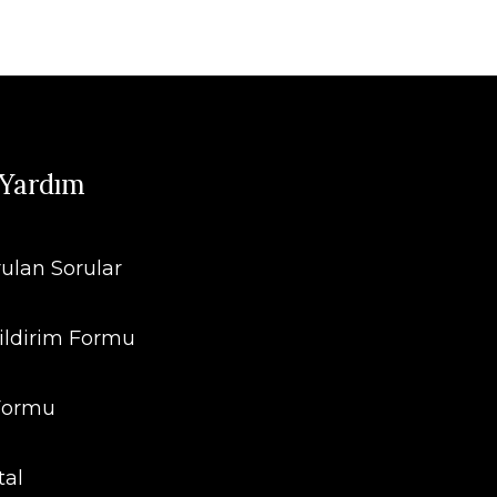
 Yardım
rulan Sorular
ildirim Formu
 Formu
tal