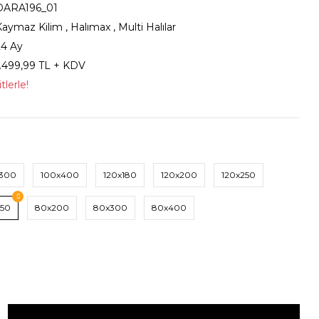
DARA196_01
Kaymaz Kilim
,
Halımax
,
Multi Halılar
24 Ay
1.499,99 TL + KDV
lerle!
x300
100x400
120x180
120x200
120x250
150
80x200
80x300
80x400