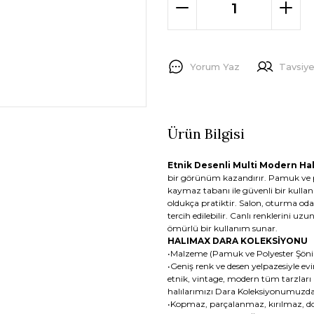
Yorum Yaz
Tavsiye
Ürün Bilgisi
Etnik Desenli Multi Modern Ha
bir görünüm kazandırır. Pamuk ve 
kaymaz tabanı ile güvenli bir kullan
oldukça pratiktir. Salon, oturma odas
tercih edilebilir. Canlı renklerini 
ömürlü bir kullanım sunar.
HALIMAX DARA KOLEKSİYONU
•Malzeme (Pamuk ve Polyester Şönil
•Geniş renk ve desen yelpazesiyle ev
etnik, vintage, modern tüm tarzları
halılarımızı Dara Koleksiyonumuzda 
•Kopmaz, parçalanmaz, kırılmaz, dok