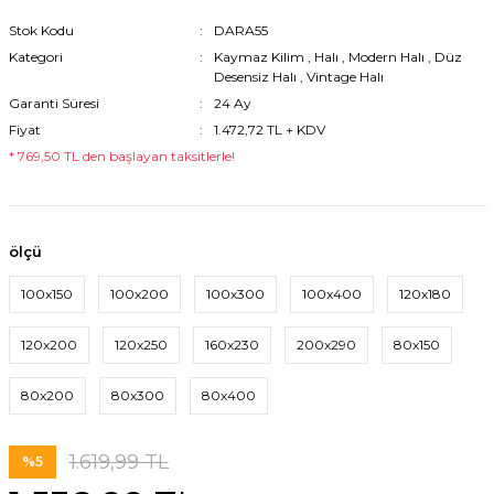
Stok Kodu
DARA55
Kategori
Kaymaz Kilim
,
Halı
,
Modern Halı
,
Düz
Desensiz Halı
,
Vintage Halı
Garanti Süresi
24 Ay
Fiyat
1.472,72 TL + KDV
* 769,50 TL den başlayan taksitlerle!
ölçü
100x150
100x200
100x300
100x400
120x180
120x200
120x250
160x230
200x290
80x150
80x200
80x300
80x400
1.619,99 TL
%5