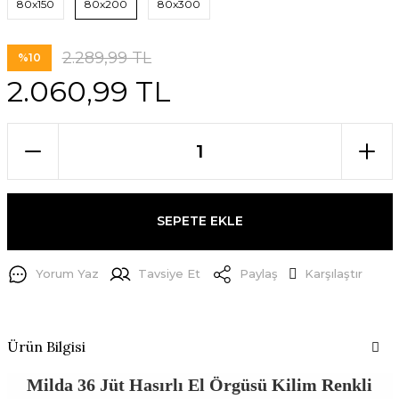
80x150
80x200
80x300
2.289,99 TL
%10
2.060,99 TL
SEPETE EKLE
Yorum Yaz
Tavsiye Et
Paylaş
Karşılaştır
Ürün Bilgisi
Milda 36 Jüt Hasırlı El Örgüsü Kilim Renkli