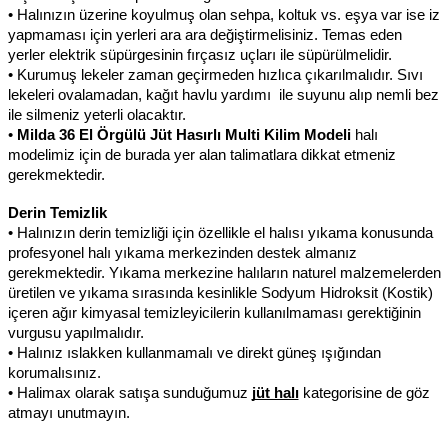
• Halınızın üzerine koyulmuş olan sehpa, koltuk vs. eşya var ise iz 
yapmaması için yerleri ara ara değiştirmelisiniz. Temas eden 
yerler elektrik süpürgesinin fırçasız uçları ile süpürülmelidir.
• Kurumuş lekeler zaman geçirmeden hızlıca çıkarılmalıdır. Sıvı 
lekeleri ovalamadan, kağıt havlu yardımı  ile suyunu alıp nemli bez 
ile silmeniz yeterli olacaktır.
• 
Milda 36 El Örgülü Jüt Hasırlı Multi Kilim Modeli 
halı 
modelimiz için de burada yer alan talimatlara dikkat etmeniz 
gerekmektedir.
Derin Temizlik
• Halınızın derin temizliği için özellikle el halısı yıkama konusunda 
profesyonel halı yıkama merkezinden destek almanız 
gerekmektedir. Yıkama merkezine halıların naturel malzemelerden 
üretilen ve yıkama sırasında kesinlikle Sodyum Hidroksit (Kostik) 
içeren ağır kimyasal temizleyicilerin kullanılmaması gerektiğinin 
vurgusu yapılmalıdır.
• Halınız ıslakken kullanmamalı ve direkt güneş ışığından 
korumalısınız.
• Halimax olarak satışa sunduğumuz 
jüt halı
kategorisine de göz 
atmayı unutmayın.