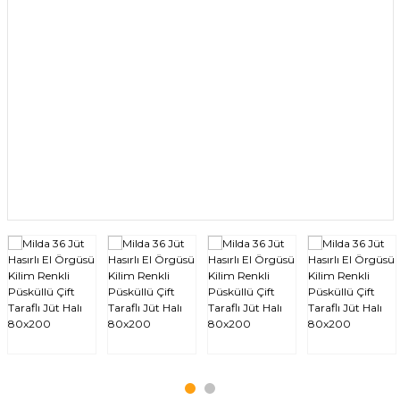
Bukle Halılar
Düz Desensiz Halı
Multi Halılar
Mutfak Halısı
Post / Peluş
Sisal Halı
Yıkanabilir Halı