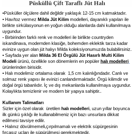
Püsküllü Çift Taraflı Jüt Halı
•
Püsküller ölçülere dahil değildir yaklaşık 12-15 cm katmaktadır.
• Hav/toz vermez 
Milda Jüt Kilim
 modelleri, dayanıklı yapıları ile 
birlikte sirkülasyonun en yoğun olduğu alanlarda dahi kullanılmaya 
uygundur.
- 
Birbirinden farklı renk ve modelleri ile birlikte countryden 
iskandinava, modernden klasiğe, bohemden eklektik tarza kadar 
evinize uygun olan jüt halıyı Milda koleksiyonumuzda bulabilirsiniz.
• Sayfada yer alan 
Milda 36 El Örgülü Jüt Hasırlı Multi Kilim 
Modeli 
ürünü, özellikle son dönemlerin en popüler 
halı modelleri
ürünlerinden birisidir.
• Halı modelimiz ortalama olarak  1,5 cm kalınlığındadır. Canlı ve 
solmaz renk yapısı ile evinizi canlandırmaktadır. Örgü kilimdir ve 
doğal örgü tabanlıdır. İç ve dış mekanlarda kullanılmaya uygundur. 
Kolaylıkta temizlenir ve modern bir yapıya sahiptir..
Kullanım Talimatları
Sizler için özel olarak  üretilen 
halı modelleri
, uzun yıllar boyunca 
ilk günkü şıklığı ile kullanabilmeniz için bazı unsurlara dikkat 
edilmesi tavsiye edilir.
• Halınız dövülmemeli,çırpılmamalı ve elektrik süpürgesinin 
fırçasız uçları ile süpürülmesi gerekmektedir.