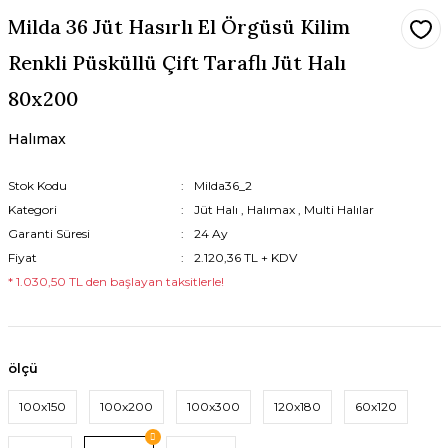
Milda 36 Jüt Hasırlı El Örgüsü Kilim
Renkli Püsküllü Çift Taraflı Jüt Halı
80x200
Halımax
Stok Kodu
Milda36_2
Kategori
Jüt Halı
,
Halımax
,
Multi Halılar
Garanti Süresi
24 Ay
Fiyat
2.120,36 TL + KDV
* 1.030,50 TL den başlayan taksitlerle!
ölçü
100x150
100x200
100x300
120x180
60x120