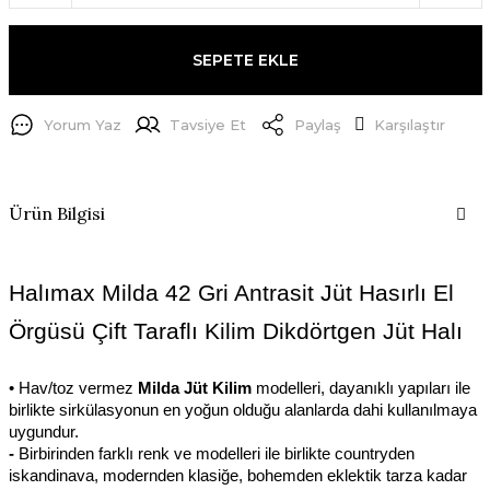
SEPETE EKLE
Yorum Yaz
Tavsiye Et
Paylaş
Karşılaştır
Ürün Bilgisi
Halımax Milda 42 Gri Antrasit Jüt Hasırlı El 
Örgüsü Çift Taraflı Kilim Dikdörtgen Jüt Halı
• Hav/toz vermez 
Milda Jüt Kilim
 modelleri, dayanıklı yapıları ile 
birlikte sirkülasyonun en yoğun olduğu alanlarda dahi kullanılmaya 
uygundur.
- 
Birbirinden farklı renk ve modelleri ile birlikte countryden 
iskandinava, modernden klasiğe, bohemden eklektik tarza kadar 