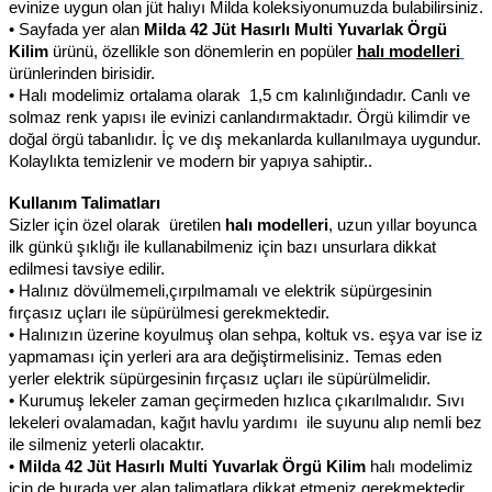
evinize uygun olan jüt halıyı Milda koleksiyonumuzda bulabilirsiniz.
• Sayfada yer alan 
Milda 42 Jüt Hasırlı Multi Yuvarlak Örgü 
Kilim 
ürünü, özellikle son dönemlerin en popüler 
halı modelleri
ürünlerinden birisidir.
• Halı modelimiz ortalama olarak  1,5 cm kalınlığındadır. Canlı ve 
solmaz renk yapısı ile evinizi canlandırmaktadır. Örgü kilimdir ve 
doğal örgü tabanlıdır. İç ve dış mekanlarda kullanılmaya uygundur. 
Kolaylıkta temizlenir ve modern bir yapıya sahiptir..
Kullanım Talimatları
Sizler için özel olarak  üretilen 
halı modelleri
, uzun yıllar boyunca 
ilk günkü şıklığı ile kullanabilmeniz için bazı unsurlara dikkat 
edilmesi tavsiye edilir.
• Halınız dövülmemeli,çırpılmamalı ve elektrik süpürgesinin 
fırçasız uçları ile süpürülmesi gerekmektedir.
• Halınızın üzerine koyulmuş olan sehpa, koltuk vs. eşya var ise iz 
yapmaması için yerleri ara ara değiştirmelisiniz. Temas eden 
yerler elektrik süpürgesinin fırçasız uçları ile süpürülmelidir.
• Kurumuş lekeler zaman geçirmeden hızlıca çıkarılmalıdır. Sıvı 
lekeleri ovalamadan, kağıt havlu yardımı  ile suyunu alıp nemli bez 
ile silmeniz yeterli olacaktır.
• 
Milda 42 Jüt Hasırlı Multi Yuvarlak Örgü Kilim 
halı modelimiz 
için de burada yer alan talimatlara dikkat etmeniz gerekmektedir.