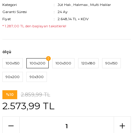
Kategori
Jüt Halı
,
Halımax
,
Multi Halılar
Garanti Süresi
24 Ay
Fiyat
2.648,14 TL + KDV
* 1.287,00 TL den başlayan taksitlerle!
ölçü
100x150
100x200
100x300
120x180
90x150
90x200
90x300
2.859,99 TL
%10
2.573,99 TL