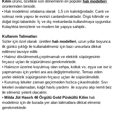
Kilim 
ürünü, özellikle son dönemlerin en popüler 
halı modelleri
ürünlerinden birisidir.
• Halı modelimiz ortalama olarak  1,5 cm kalınlığındadır. Canlı ve 
solmaz renk yapısı ile evinizi canlandırmaktadır. Örgü kilimdir ve 
doğal örgü tabanlıdır. İç ve dış mekanlarda kullanılmaya uygundur. 
Kolaylıkta temizlenir ve modern bir yapıya sahiptir..
Kullanım Talimatları
Sizler için özel olarak  üretilen 
halı modelleri
, uzun yıllar boyunca 
ilk günkü şıklığı ile kullanabilmeniz için bazı unsurlara dikkat 
edilmesi tavsiye edilir.
• Halınız dövülmemeli,çırpılmamalı ve elektrik süpürgesinin 
fırçasız uçları ile süpürülmesi gerekmektedir.
• Halınızın üzerine koyulmuş olan sehpa, koltuk vs. eşya var ise iz 
yapmaması için yerleri ara ara değiştirmelisiniz. Temas eden 
yerler elektrik süpürgesinin fırçasız uçları ile süpürülmelidir.
• Kurumuş lekeler zaman geçirmeden hızlıca çıkarılmalıdır. Sıvı 
lekeleri ovalamadan, kağıt havlu yardımı  ile suyunu alıp nemli bez 
ile silmeniz yeterli olacaktır.
• 
Milda Jüt Hasırlı 46 Örgülü Gold Püsküllü Kilim 
halı 
modelimiz için de burada yer alan talimatlara dikkat etmeniz 
gerekmektedir.