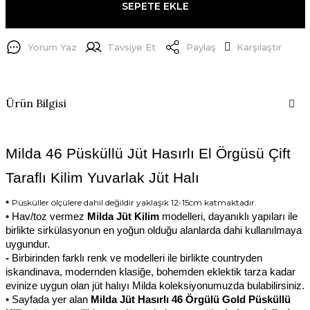
SEPETE EKLE
Yorum Yaz
Tavsiye Et
Paylaş
Karşılaştır
Ürün Bilgisi
Milda 46 Püsküllü Jüt Hasırlı El Örgüsü Çift 
Taraflı Kilim Yuvarlak Jüt Halı
•
Püsküller ölçülere dahil değildir yaklaşık 12-15cm katmaktadır.
• Hav/toz vermez 
Milda Jüt Kilim
 modelleri, dayanıklı yapıları ile 
birlikte sirkülasyonun en yoğun olduğu alanlarda dahi kullanılmaya 
uygundur.
- 
Birbirinden farklı renk ve modelleri ile birlikte countryden 
iskandinava, modernden klasiğe, bohemden eklektik tarza kadar 
evinize uygun olan jüt halıyı Milda koleksiyonumuzda bulabilirsiniz.
• Sayfada yer alan 
Milda Jüt Hasırlı 46 Örgülü Gold Püsküllü 