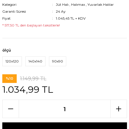
Kategori
Jüt Halı
,
Halımax
,
Yuvarlak Halılar
Garanti Süresi
24 Ay
Fiyat
1.045,45 TL + KDV
* 517,50 TL den başlayan taksitlerle!
ölçü
120x120
140x140
90x90
1.149,99 TL
%10
1.034,99 TL