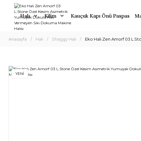
Halı
Kilim
Kauçuk Kapı Önü Paspas
Ma
Anasayfa
Halı
Shaggy Halı
Eko Halı Zen Amorf 03 L.S
YENİ