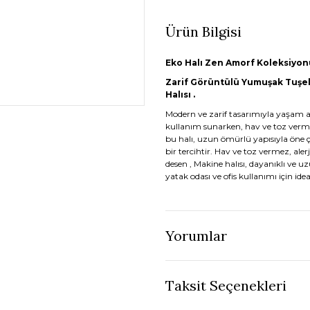
Ürün Bilgisi
Eko Halı Zen Amorf Koleksiyonu
Zarif Görüntülü Yumuşak Tuşel
Halısı .
Modern ve zarif tasarımıyla yaşam al
kullanım sunarken, hav ve toz verme
bu halı, uzun ömürlü yapısıyla öne 
bir tercihtir. Hav ve toz vermez, al
desen , Makine halısı, dayanıklı ve u
yatak odası ve ofis kullanımı için idea
Yorumlar
Taksit Seçenekleri