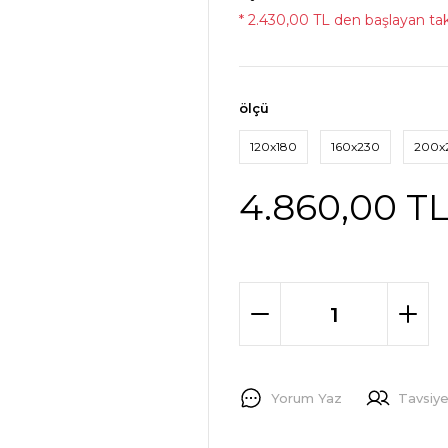
* 2.430,00 TL den başlayan taks
ölçü
120x180
160x230
200x
4.860,00 T
Yorum Yaz
Tavsiye