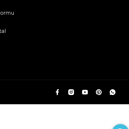
 Formu
tal
g