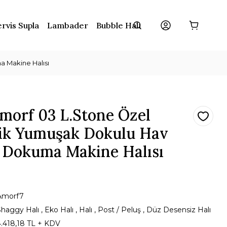
rvis Supla
Lambader
Bubble Halı
 Makine Halısı
morf 03 L.Stone Özel
ik Yumuşak Dokulu Hav
 Dokuma Makine Halısı
Amorf7
Shaggy Halı
,
Eko Halı
,
Halı
,
Post / Peluş
,
Düz Desensiz Halı
4.418,18 TL + KDV