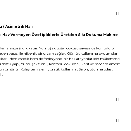
 / Asimetrik Halı
i Hav Vermeyen Özel İpliklerle Üretilen Sıkı Dokuma Makine
anlarınıza şıklık katar. Yumuşak tuşeli dokusu sayesinde konforlu bir
yen yapısı ile hijyenik bir ortam sağlar. Günlük kullanıma uygun olan
çıkar. Hem estetik hem de fonksiyonel bir halı arayanlar için mükemmel
erji dostu yapı, Yumuşak tuşeli, konforlu dokuma , Zarif ve modern amorf
zun ömürlü , Kolay temizlenir, pratik kullanım , Salon, oturma odası,
l .