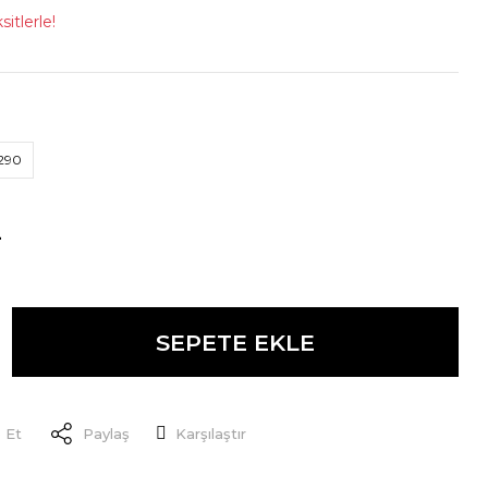
itlerle!
290
L
SEPETE EKLE
 Et
Paylaş
Karşılaştır