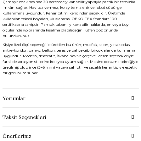
Çamaşır makinesinde 30 derecede yıkanabilir yapısıyla pratik bir temizlik
imkânı sağlar. Hav toz vermez, kolay temizlenir ve robot süpürge
kullanımına uygundur. Kenar bitimi kendinden saçaklıdır. Üretimde
kullanılan tekstil boyaları, uluslararası OEKO-TEX Standart 100
sertifikasına sahiptir. Pamuk tabanlı yıkanabilir halılarda, en veya boy
ölçülerinde %5 oranında kısalma olabileceğini lütfen göz önünde
bulundurunuz.
Kişiye özel ölçü seçeneği ile üretilen bu ürün; mutfak, salon, yatak odası,
antre-koridor, banyo, balkon, teras ve bahçe gibi birçok alanda kullanıma
uygundur. Modern, dekoratif, İskandinav ve çerçeveli desen seçenekleriyle
farklı dekorasyon stillerine kolayca uyum sağlar. Makine dokuma tekniğiyle
üretilmiş olup ince (3–6 mm) yapıya sahiptir ve saçaklı kenar tipiyle estetik
bir görünüm sunar.
Yorumlar
Taksit Seçenekleri
Önerileriniz