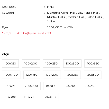
Stok Kodu
HYL5
Kategori
Dokuma Kilim
,
Halı
,
Yıkanabilir Halı
,
Mutfak Halısı
,
Modern Halı
,
Salon Halısı
,
Yolluk
Fiyat
1.309,08 TL + KDV
* 719,99 TL den başlayan taksitlerle!
ölçü
100x150
100x200
100x250
100x300
100x350
100x400
120x180
120x200
120x250
120x300
160x230
200x290
80x150
80x200
80x250
80x300
80x350
80x400