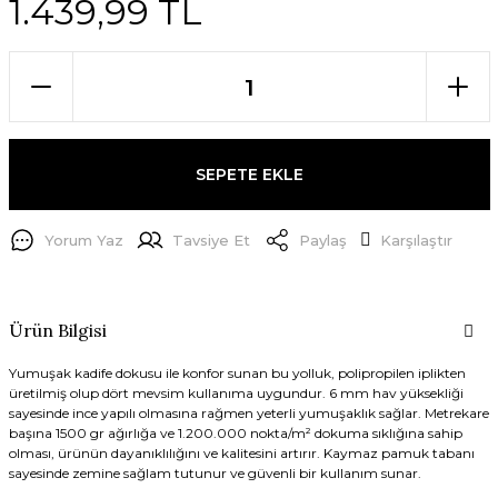
1.439,99 TL
SEPETE EKLE
Yorum Yaz
Tavsiye Et
Paylaş
Karşılaştır
Ürün Bilgisi
Yumuşak kadife dokusu ile konfor sunan bu yolluk, polipropilen iplikten
üretilmiş olup dört mevsim kullanıma uygundur. 6 mm hav yüksekliği
sayesinde ince yapılı olmasına rağmen yeterli yumuşaklık sağlar. Metrekare
başına 1500 gr ağırlığa ve 1.200.000 nokta/m² dokuma sıklığına sahip
olması, ürünün dayanıklılığını ve kalitesini artırır. Kaymaz pamuk tabanı
sayesinde zemine sağlam tutunur ve güvenli bir kullanım sunar.