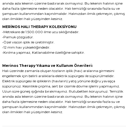
anında asla lekenin üzerine bastırarak ovmayınız. Bu lekenin halının içine
daha fazla işlemesine neden olacaktır. Halı temizliği sırasında fazla su ve
şampuan kullanımından kaçınılmalıdır. Halınızdan ilmik çekmeyin, çıkmış
olan ilmikleri halı yüzeyinden kesiniz.
MERİNOS HALI THERAPY KOLEKSİYONU
•Metrekare de 1.500.000 ilme ucu sıklığındadır.
•Pamuk çözgüdür.
•Özel viscon iplik ile üretilmiştir.
•12 mm hav yüksekliğindedir.
•Kırılma yapmaz, Katlanabilme özelliğine sahiptir.
Merinos Therapy Yıkama ve Kullanım Önerileri:
Halı üzerinde zamanla oluşan tozların iplik (hav) aralarına girmesini
engellemek için belirli aralıklarla elektrik süpürgesi ile süpürülmelidir.
Elektrik süpürgesi ile ipliklerin (havların) yatış yönüne doğru yavaşça
süpürünüz. Kesinlikle çırpma, sert bir cisimle dövme işlemi yapmayınız.
Uzun süre güneş ışığında bırakmayınız. Rutubetten koruyunuz. Temizlik
anında asla lekenin üzerine bastırarak ovmayınız. Bu lekenin halının içine
daha fazla işlemesine neden olacaktır. Halı temizliği sırasında fazla su ve
şampuan kullanımından kaçınılmalıdır. Halınızdan ilmik çekmeyin, çıkmış
olan ilmikleri halı yüzeyinden kesiniz.