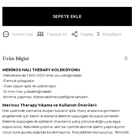
SEPETE EKLE
Yorum Yaz
Tavsiye Et
Paylaş
Karşılaştır
Ürün Bilgisi
MERİNOS HALI THERAPY KOLEKSİYONU
•Metrekare de 1.500.000 ilme ucu sıklığındadır.
•Pamuk çözgüdür.
•Özel viscon iplik ile üretilmiştir.
•12 mm hav yüksekliğindedir.
•Kırılma yapmaz, Katlanabilme özelliğine sahiptir.
Merinos Therapy Yıkama ve Kullanım Önerileri:
Halı üzerinde zamanla oluşan tozların iplik (hav) aralarına girmesini
engellemek için belirli aralıklarla elektrik süpürgesi ile süpürülmelidir.
Elektrik süpürgesi ile ipliklerin (havların) yatış yönüne doğru yavaşça
süpürünüz. Kesinlikle çırpma, sert bir cisimle dövme işlemi yapmayınız.
Uzun süre güneş ışığında bırakmayınız. Rutubetten koruyunuz. Temizlik