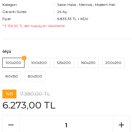
Kategori
Salon Halısı
,
Merinos
,
Modern Halı
Garanti Süresi
24 Ay
Fiyat
6.833,33 TL + KDV
* 3.136,50 TL den başlayan taksitlerle!
ölçü
100x200
100x300
125x200
160x230
200x290
80x150
80x300
7.380,00 TL
%15
6.273,00 TL