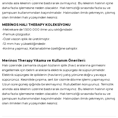
anında asla lekenin üzerine bastırarak ovmayınız. Bu lekenin halının içine
daha fazla işlemesine neden olacaktır. Halı temizliği sırasında fazla su ve
şampuan kullanımından kaçınılmalıdır. Halınızdan ilmik çekmeyin, çıkmış
olan ilmikleri halı yüzeyinden kesiniz.
MERİNOS HALI THERAPY KOLEKSİYONU
•Metrekare de 1.500.000 ilme ucu sıklığındadır.
•Pamuk çözgüdür.
•Özel viscon iplik ile üretilmiştir.
•12 mm hav yüksekliğindedir.
•Kırılma yapmaz, Katlanabilme özelliğine sahiptir.
Merinos Therapy Yıkama ve Kullanım Önerileri:
Halı üzerinde zamanla oluşan tozların iplik (hav) aralarına girmesini
engellemek için belirli aralıklarla elektrik süpürgesi ile süpürülmelidir.
Elektrik süpürgesi ile ipliklerin (havların) yatış yönüne doğru yavaşça
süpürünüz. Kesinlikle çırpma, sert bir cisimle dövme işlemi yapmayınız.
Uzun süre güneş ışığında bırakmayınız. Rutubetten koruyunuz. Temizlik
anında asla lekenin üzerine bastırarak ovmayınız. Bu lekenin halının içine
daha fazla işlemesine neden olacaktır. Halı temizliği sırasında fazla su ve
şampuan kullanımından kaçınılmalıdır. Halınızdan ilmik çekmeyin, çıkmış
olan ilmikleri halı yüzeyinden kesiniz.