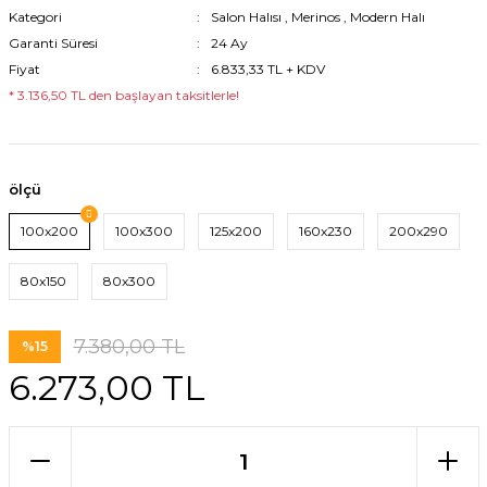
Kategori
Salon Halısı
,
Merinos
,
Modern Halı
Garanti Süresi
24 Ay
Fiyat
6.833,33 TL + KDV
* 3.136,50 TL den başlayan taksitlerle!
ölçü
100x200
100x300
125x200
160x230
200x290
80x150
80x300
7.380,00 TL
%15
6.273,00 TL