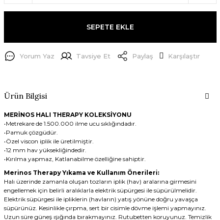
SEPETE EKLE
Yorum Yaz
Tavsiye Et
Paylaş
Karşılaştır
Ürün Bilgisi
MERİNOS HALI THERAPY KOLEKSİYONU
•Metrekare de 1.500.000 ilme ucu sıklığındadır.
•Pamuk çözgüdür.
•Özel viscon iplik ile üretilmiştir.
•12 mm hav yüksekliğindedir.
•Kırılma yapmaz, Katlanabilme özelliğine sahiptir.
Merinos Therapy Yıkama ve Kullanım Önerileri:
Halı üzerinde zamanla oluşan tozların iplik (hav) aralarına girmesini
engellemek için belirli aralıklarla elektrik süpürgesi ile süpürülmelidir.
Elektrik süpürgesi ile ipliklerin (havların) yatış yönüne doğru yavaşça
süpürünüz. Kesinlikle çırpma, sert bir cisimle dövme işlemi yapmayınız.
Uzun süre güneş ışığında bırakmayınız. Rutubetten koruyunuz. Temizlik