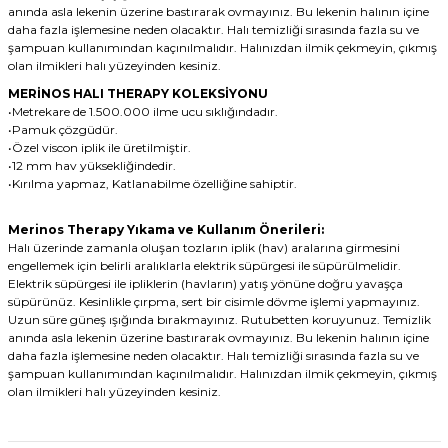
anında asla lekenin üzerine bastırarak ovmayınız. Bu lekenin halının içine
daha fazla işlemesine neden olacaktır. Halı temizliği sırasında fazla su ve
şampuan kullanımından kaçınılmalıdır. Halınızdan ilmik çekmeyin, çıkmış
olan ilmikleri halı yüzeyinden kesiniz.
MERİNOS HALI THERAPY KOLEKSİYONU
•Metrekare de 1.500.000 ilme ucu sıklığındadır.
•Pamuk çözgüdür.
•Özel viscon iplik ile üretilmiştir.
•12 mm hav yüksekliğindedir.
•Kırılma yapmaz, Katlanabilme özelliğine sahiptir.
Merinos Therapy Yıkama ve Kullanım Önerileri:
Halı üzerinde zamanla oluşan tozların iplik (hav) aralarına girmesini
engellemek için belirli aralıklarla elektrik süpürgesi ile süpürülmelidir.
Elektrik süpürgesi ile ipliklerin (havların) yatış yönüne doğru yavaşça
süpürünüz. Kesinlikle çırpma, sert bir cisimle dövme işlemi yapmayınız.
Uzun süre güneş ışığında bırakmayınız. Rutubetten koruyunuz. Temizlik
anında asla lekenin üzerine bastırarak ovmayınız. Bu lekenin halının içine
daha fazla işlemesine neden olacaktır. Halı temizliği sırasında fazla su ve
şampuan kullanımından kaçınılmalıdır. Halınızdan ilmik çekmeyin, çıkmış
olan ilmikleri halı yüzeyinden kesiniz.