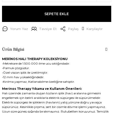
SEPETE EKLE
Yorum Yaz
Tavsiye Et
Paylaş
Karşılaştır
Ürün Bilgisi
MERİNOS HALI THERAPY KOLEKSİYONU
•Metrekare de 1.500.000 ilme ucu sıklığındadır.
•Pamuk çözgüdür.
•Özel viscon iplik ile üretilmiştir.
•12 mm hav yüksekliğindedir.
•Kırılma yapmaz, Katlanabilme özelliğine sahiptir.
Merinos Therapy Yıkama ve Kullanım Önerileri:
Halı üzerinde zamanla oluşan tozların iplik (hav) aralarına girmesini
engellemek için belirli aralıklarla elektrik süpürgesi ile süpürülmelidir.
Elektrik süpürgesi ile ipliklerin (havların) yatış yönüne doğru yavaşça
süpürünüz. Kesinlikle çırpma, sert bir cisimle dövme işlemi yapmayınız.
Uzun süre güneş ışığında bırakmayınız. Rutubetten koruyunuz. Temizlik