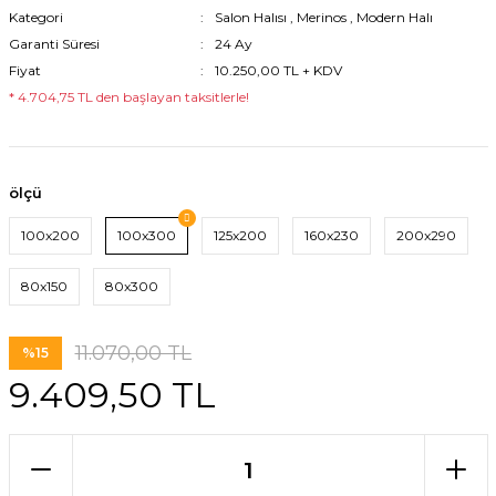
Kategori
Salon Halısı
,
Merinos
,
Modern Halı
Garanti Süresi
24 Ay
Fiyat
10.250,00 TL + KDV
* 4.704,75 TL den başlayan taksitlerle!
ölçü
100x200
100x300
125x200
160x230
200x290
80x150
80x300
11.070,00 TL
%15
9.409,50 TL