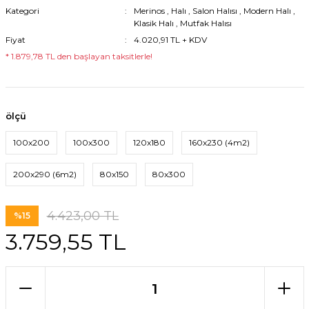
Kategori
Merinos
,
Halı
,
Salon Halısı
,
Modern Halı
,
Klasik Halı
,
Mutfak Halısı
Fiyat
4.020,91 TL + KDV
* 1.879,78 TL den başlayan taksitlerle!
ölçü
100x200
100x300
120x180
160x230 (4m2)
200x290 (6m2)
80x150
80x300
4.423,00 TL
%15
3.759,55 TL