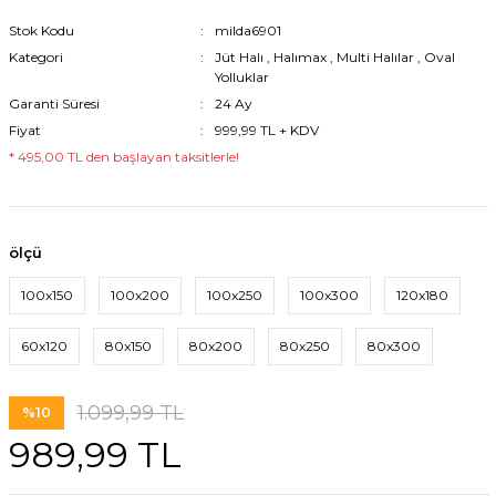
Stok Kodu
milda6901
Kategori
Jüt Halı
,
Halımax
,
Multi Halılar
,
Oval
Yolluklar
Garanti Süresi
24 Ay
Fiyat
999,99 TL + KDV
* 495,00 TL den başlayan taksitlerle!
ölçü
100x150
100x200
100x250
100x300
120x180
60x120
80x150
80x200
80x250
80x300
1.099,99 TL
%10
989,99 TL