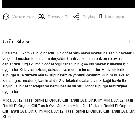
Yorum Yaz
Tavsiye Et
Paylaş
Karşılaştır
Ürün Bilgisi
Ortalama 1.5 cm kalınlığındadır. Jüt, doğal renk varyasyonlarına sahip dayanıklı
ve geri dönüştürülebilir bir materyaldir. Canlı ve solmaz renkleri ile evinizi
canlandırır. Örgü kilimdir, doğal örgü tabanlıdır. İç ve dış mekan kullanımı için
uygundur. Kolay temizlenir, dekoratif ve modern bir üründür. Halıyı elektrik
süpürgesi ile düzenli olarak süpürünüz ve yönünü çeviriniz. Kurumuş lekeler
zaman geçirmeden çıkartılmalıdır. Sıvı lekeleri ovalamayınız, kağıt havlu ile
suyunu alıp hafif deterjan ve nemli bez ile siliniz. Robot süpürge temizliğine
uygundur.
Milda Jüt 12 Hasır Renkli El Örgüsü Çift Taraflı Oval Jüt Kilim
Milda Jüt 12 Hasır
Renkli El Örgüsü Çift Taraflı Oval Jüt Kilim Milda Jüt 12 Hasır Renkli El Örgüsü
Çift Taraflı Oval Jüt Kilim Milda Jüt 12 Hasır Renkli El Örgüsü Çift Taraflı Oval Jüt
Kilim