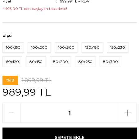
Fiyat
999,99 TL + KDV
* 495,00 TL den başlayan taksitlerle!
ölçü
100x150
100x200
100x300
120x180
150x230
60x120
80x150
80x200
80x250
80x300
1.099,99 TL
%10
989,99 TL
SEPETE EKLE