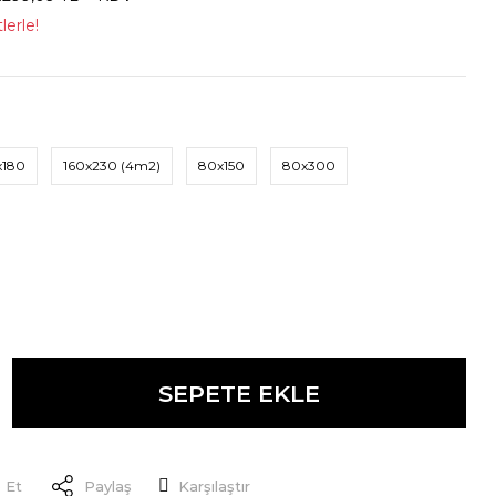
lerle!
x180
160x230 (4m2)
80x150
80x300
SEPETE EKLE
 Et
Paylaş
Karşılaştır