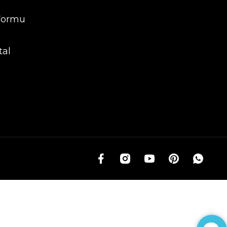
 Formu
tal
g