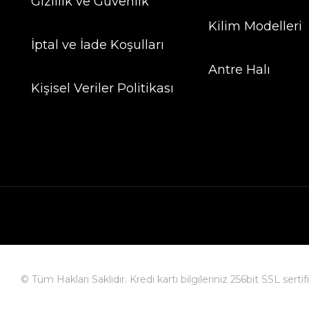
Gizlilik ve Güvenlik
Kilim Modelleri
İptal ve İade Koşulları
Antre Halı
Kişisel Veriler Politikası
© Tüm Hakları Saklıdır. Kredi kartı bilgileriniz 256bit SSL serti