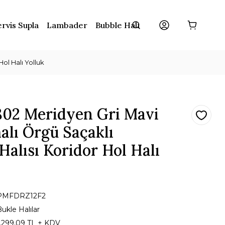
rvis Supla
Lambader
Bubble Halı
ol Halı Yolluk
802 Meridyen Gri Mavi
alı Örgü Saçaklı
alısı Koridor Hol Halı
PMFDRZ12F2
ukle Halılar
1.299,09 TL + KDV