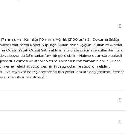
ği (7 mm ); Halı Kalınlığı (10 mm); Ağırlık (2100 gr/m2); Dokuma Sıklığı
akine Dokuması) Robot Süpürge Kullanımına Uygun; Kullanım Alanları
ma Odası , Yatak Odası) Satın aldığınız üründe üretim ve kullanılan iplik
nde ve boyunda %5’e kadar farklılık görülebilir. ; Halınız uzun süre paketli
ğinde düzleşmesi ve istenilen formu alması biraz zaman alabilir. ; Genel
memeli, elektrik süpürgesinin fırçasız uçları ile süpürülmelidir. ;
uk vs. eşya var ise iz yapmaması için yerleri ara ara değiştirilmeli, temas
sız uçları ile süpürülmelidir.