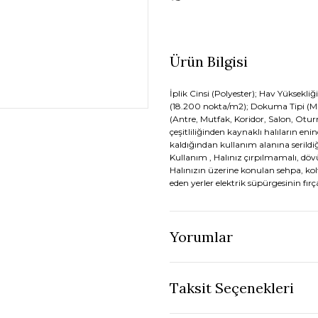
Ürün Bilgisi
İplik Cinsi (Polyester); Hav Yüksekli
(18.200 nokta/m2); Dokuma Tipi (M
(Antre, Mutfak, Koridor, Salon, Otur
çeşitliliğinden kaynaklı halıların eni
kaldığından kullanım alanına serildi
Kullanım , Halınız çırpılmamalı, dövül
Halınızın üzerine konulan sehpa, kolt
eden yerler elektrik süpürgesinin fırça
Yorumlar
Taksit Seçenekleri