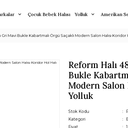
rkalar
Çocuk Bebek Halısı
Yolluk
Amerikan Se
Gri Mavi Bukle Kabartmalı Örgü Saçaklı Modern Salon Halısı Koridor H
Reform Halı 4
Bukle Kabartm
Modern Salon H
Yolluk
Stok Kodu
Kategori
B
Fiyat