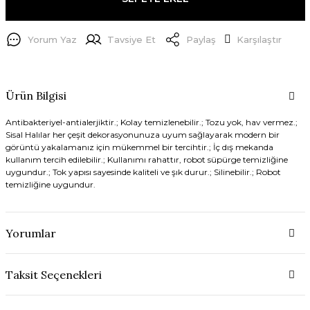
Yorum Yaz
Tavsiye Et
Paylaş
Karşılaştır
Ürün Bilgisi
Antibakteriyel-antialerjiktir.; Kolay temizlenebilir.; Tozu yok, hav vermez.;
Sisal Halılar her çeşit dekorasyonunuza uyum sağlayarak modern bir
görüntü yakalamanız için mükemmel bir tercihtir.; İç dış mekanda
kullanım tercih edilebilir.; Kullanımı rahattır, robot süpürge temizliğine
uygundur.; Tok yapısı sayesinde kaliteli ve şık durur.; Silinebilir.; Robot
temizliğine uygundur.
Yorumlar
Taksit Seçenekleri