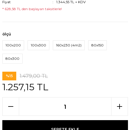
Fiyat
1.344,55 TL + KDV
* 628,58 TL den başlayan taksitlerle!
ölçü
100x200
100x300
160x230 (4m2)
80x150
80x300
1.479,00 TL
%15
1.257,15 TL
SEPETE EKLE