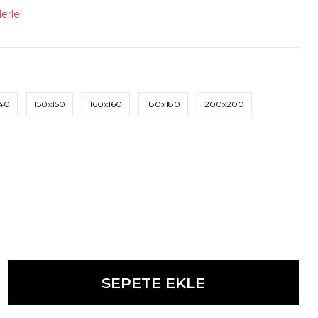
erle!
140
150x150
160x160
180x180
200x200
SEPETE EKLE