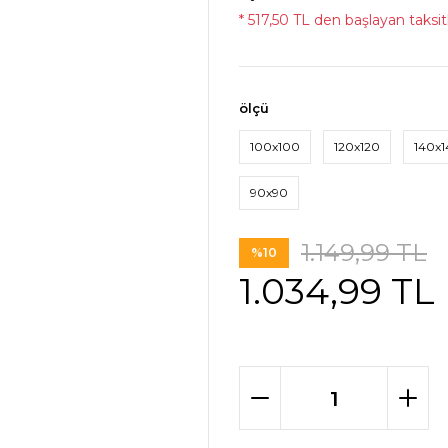
* 517,50 TL den başlayan taksitl
ölçü
100x100
120x120
140x
90x90
1.149,99 TL
%10
1.034,99 TL