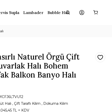
rvis Supla
Lambader
Bubble Halı
alı
sırlı Naturel Örgü Çift
Yuvarlak Halı Bohem
fak Balkon Banyo Halı
MCFJ6L7VU12
üt Halı
,
Çift Taraflı Kilim
,
Dokuma Kilim
1.045,45 TL + KDV