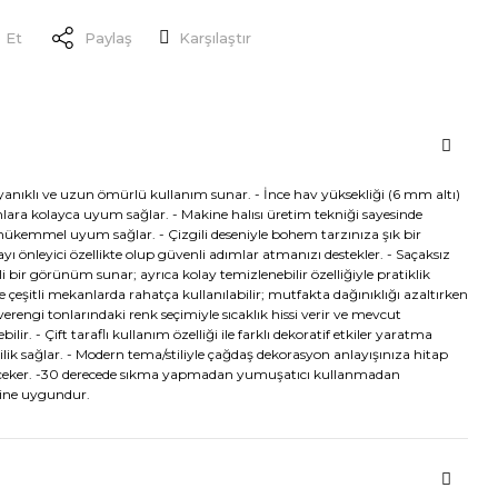
 Et
Paylaş
Karşılaştır
yanıklı ve uzun ömürlü kullanım sunar. - İnce hav yüksekliği (6 mm altı)
lara kolayca uyum sağlar. - Makine halısı üretim tekniği sayesinde
 mükemmel uyum sağlar. - Çizgili deseniyle bohem tarzınıza şık bir
 önleyici özellikte olup güvenli adımlar atmanızı destekler. - Saçaksız
li bir görünüm sunar; ayrıca kolay temizlenebilir özelliğiyle pratiklik
de çeşitli mekanlarda rahatça kullanılabilir; mutfakta dağınıklığı azaltırken
verengi tonlarındaki renk seçimiyle sıcaklık hissi verir ve mevcut
ir. - Çift taraflı kullanım özelliği ile farklı dekoratif etkiler yaratma
ilik sağlar. - Modern tema/stiliyle çağdaş dekorasyon anlayışınıza hitap
at çeker. -30 derecede sıkma yapmadan yumuşatıcı kullanmadan
ğine uygundur.