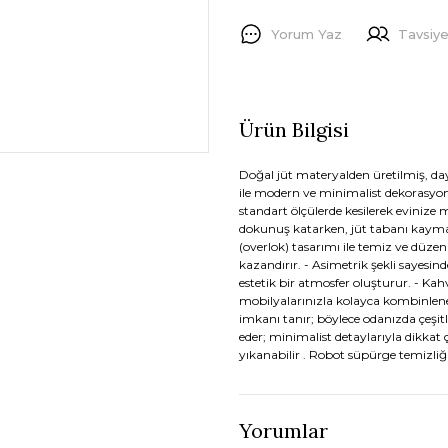
Yorum Yaz
Tavsiye
Ürün Bilgisi
Doğal jüt materyalden üretilmiş, da
ile modern ve minimalist dekorasyon
standart ölçülerde kesilerek evinize
dokunuş katarken, jüt tabanı kaymayı
(overlok) tasarımı ile temiz ve düzen
kazandırır. - Asimetrik şekli sayesin
estetik bir atmosfer oluşturur. - Kah
mobilyalarınızla kolayca kombinlenebil
imkanı tanır; böylece odanızda çeşitl
eder; minimalist detaylarıyla dikk
yıkanabilir . Robot süpürge temizli
Yorumlar