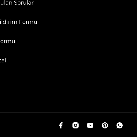
rulan Sorular
ildirim Formu
 Formu
tal
g