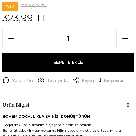
359,99 TL
%10
323,99 TL
SEPETE EKLE
Yorum Yaz
Tavsiye Et
Paylaş
Karşılaştır
Ürün Bilgisi
BOHEM DOĞALLIKLA EVİNİZİ DÖNÜŞTÜRÜN
Doğal dokuların sıcaklığını yaşam alanınıza taşıyın.
Boho jüt tabanlı hasır dokuma kilim, sade ama etkileyici tasarımıyla
evinizde şık ve huzurlu bir atmosfer oluşturur.