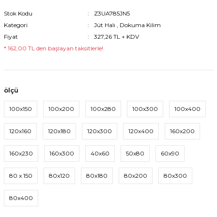
Stok Kodu
Z3UA785JN5
Kategori
Jüt Halı
,
Dokuma Kilim
Fiyat
327,26 TL + KDV
* 162,00 TL den başlayan taksitlerle!
ölçü
100x150
100x200
100x280
100x300
100x400
120x160
120x180
120x300
120x400
160x200
160x230
160x300
40x60
50x80
60x90
80 x 150
80x120
80x180
80x200
80x300
80x400