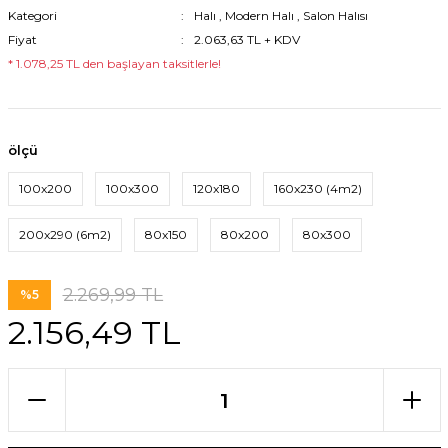
Kategori
Halı
,
Modern Halı
,
Salon Halısı
Fiyat
2.063,63 TL + KDV
* 1.078,25 TL den başlayan taksitlerle!
ölçü
100x200
100x300
120x180
160x230 (4m2)
200x290 (6m2)
80x150
80x200
80x300
2.269,99 TL
%5
2.156,49 TL