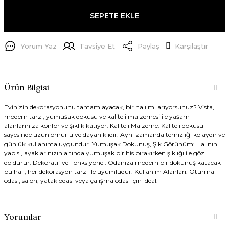
SEPETE EKLE
Yorum Yaz
Tavsiye Et
Paylaş
Karşılaştır
Ürün Bilgisi
Evinizin dekorasyonunu tamamlayacak, bir halı mı arıyorsunuz? Vista,
modern tarzı, yumuşak dokusu ve kaliteli malzemesi ile yaşam
alanlarınıza konfor ve şıklık katıyor. Kaliteli Malzeme: Kaliteli dokusu
sayesinde uzun ömürlü ve dayanıklıdır. Aynı zamanda temizliği kolaydır ve
günlük kullanıma uygundur. Yumuşak Dokunuş, Şık Görünüm: Halının
yapısı, ayaklarınızın altında yumuşak bir his bırakırken şıklığı ile göz
doldurur. Dekoratif ve Fonksiyonel: Odanıza modern bir dokunuş katacak
bu halı, her dekorasyon tarzı ile uyumludur. Kullanım Alanları: Oturma
odası, salon, yatak odası veya çalışma odası için ideal.
Yorumlar