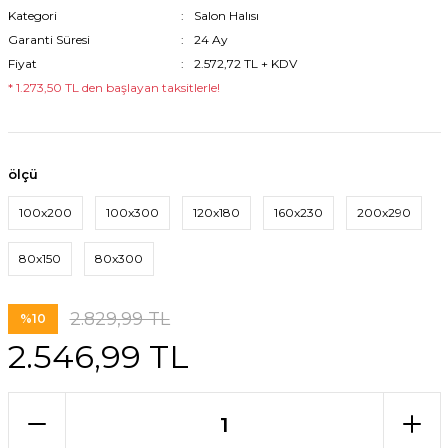
Kategori
Salon Halısı
Garanti Süresi
24 Ay
Fiyat
2.572,72 TL + KDV
* 1.273,50 TL den başlayan taksitlerle!
ölçü
100x200
100x300
120x180
160x230
200x290
80x150
80x300
2.829,99 TL
%10
2.546,99 TL