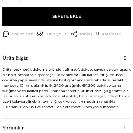
SEPETE EKLE
Yorum Yaz
Tavsiye Et
Paylaş
Karşılaştır
Ürün Bilgisi
Dijital baskı değil, dokuma üründür, ultra soft dokusu sayesinde yumuşacık
bir his sunmaktadır, spor saçak ile evinize farklılık katacaktır, yumuşacık
dokuma yapısı sayesinde üzerine bastığınız anda size rahatlık sunacaktır,
hav boyu 10 mm, akrilik iplik, 2400 gr ağırlık, 691.200 point dokuma
sıklığına ve en kaliteli pamuk tabana sahiptir, ürünlerimiz 1 yıl garantilidir,
ürünümüz antialerjiktir, dokuma tabanlıdır, hava vermeyen tozsuz halıdır,
üzeri kolayca silinebilir, temizliği çok kolaydır, 4 mevsim rahatlıkla
kullanabilir, dokusu ve zarafeti ile sizlere rahatlık hissiyatı sunacaktır.
Yorumlar