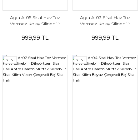
Agra Ar05 Sisal Hav Toz
Agra Ar03 Sisal Hav Toz
Vermez Kolay Silinebilir
Vermez Kolay Silinebilir
Dikdörtgen Sisal Halı Antre
Dikdörtgen Sisal Halı Antre
Balkon Mutfak Silinebilir Sisal
Balkon Mutfak Silinebilir Sisal
999,99 TL
999,99 TL
Kilim Beyaz Çerçeveli Gri Sisal
Kilim Beyaz Çerçeveli Gri Sisal
Halı
Halı
YENİ
YENİ