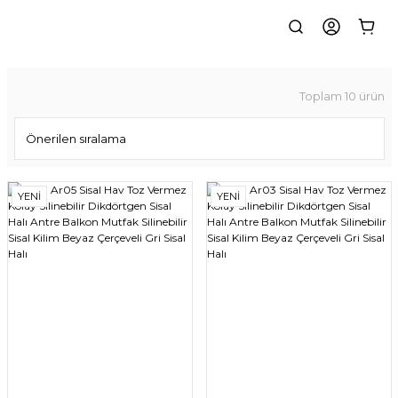
Toplam 10 ürün
YENİ
YENİ