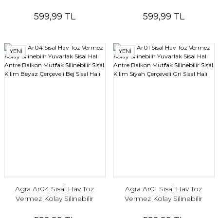
Yuvarlak Sisal Halı Antre
Yuvarlak Sisal Halı Antre
Balkon Mutfak Silinebilir Sisal
Balkon Mutfak Silinebilir Sisal
599,99 TL
599,99 TL
Kilim Beyaz Çerçeveli Gri Sisal
Kilim Vizon Çerçeveli Bej Sisal
Halı
Halı
YENİ
YENİ
Agra Ar04 Sisal Hav Toz
Agra Ar01 Sisal Hav Toz
Vermez Kolay Silinebilir
Vermez Kolay Silinebilir
Yuvarlak Sisal Halı Antre
Yuvarlak Sisal Halı Antre
Balkon Mutfak Silinebilir Sisal
Balkon Mutfak Silinebilir Sisal