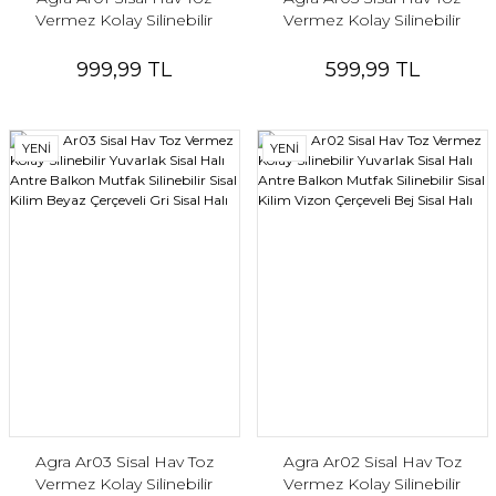
Vermez Kolay Silinebilir
Vermez Kolay Silinebilir
Dikdörtgen Sisal Halı Antre
Yuvarlak Sisal Halı Antre
Balkon Mutfak Silinebilir Sisal
Balkon Mutfak Silinebilir Sisal
999,99 TL
599,99 TL
Kilim Siyah Çerçeveli Gri Sisal
Kilim Beyaz Çerçeveli Gri Sisal
Halı
Halı
YENİ
YENİ
Agra Ar03 Sisal Hav Toz
Agra Ar02 Sisal Hav Toz
Vermez Kolay Silinebilir
Vermez Kolay Silinebilir