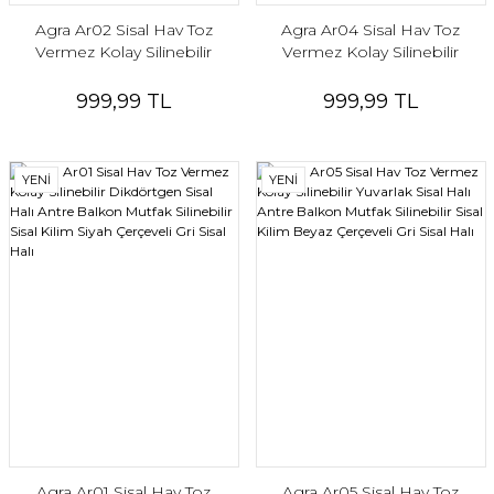
Agra Ar02 Sisal Hav Toz
Agra Ar04 Sisal Hav Toz
Vermez Kolay Silinebilir
Vermez Kolay Silinebilir
Dikdörtgen Sisal Halı Antre
Dikdörtgen Sisal Halı Antre
Balkon Mutfak Silinebilir Sisal
Balkon Mutfak Silinebilir Sisal
999,99 TL
999,99 TL
Kilim Vizon Çerçeveli Bej Sisal
Kilim Beyaz Çerçeveli Bej Sisal
Halı
Halı
YENİ
YENİ
Agra Ar01 Sisal Hav Toz
Agra Ar05 Sisal Hav Toz