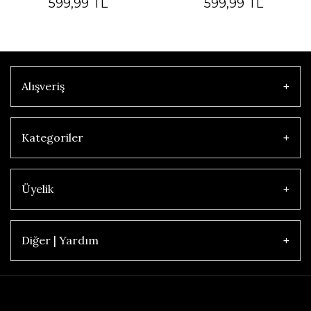
599,99 TL
599,99 TL
Kilim Beyaz Çerçeveli Bej Sisal
Kilim Siyah Çerçeveli Gri Sisal
Halı
Halı
Alışveriş
Kategoriler
Üyelik
Diğer | Yardım